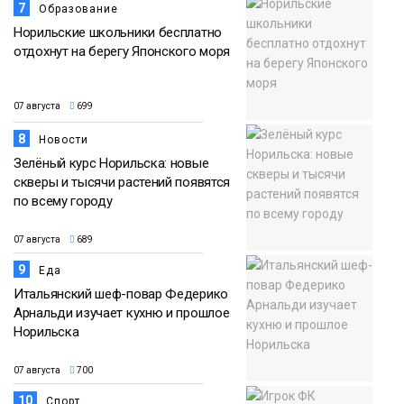
7
Образование
Норильские школьники бесплатно
отдохнут на берегу Японского моря
07 августа
699
8
Новости
Зелёный курс Норильска: новые
скверы и тысячи растений появятся
по всему городу
07 августа
689
9
Еда
Итальянский шеф-повар Федерико
Арнальди изучает кухню и прошлое
Норильска
07 августа
700
10
Спорт