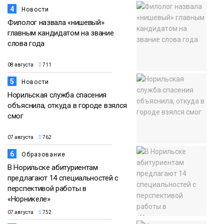
4
Новости
Филолог назвала «нишевый»
главным кандидатом на звание
слова года
08 августа
711
5
Новости
Норильская служба спасения
объяснила, откуда в городе взялся
смог
07 августа
762
6
Образование
В Норильске абитуриентам
предлагают 14 специальностей с
перспективой работы в
«Норникеле»
07 августа
752