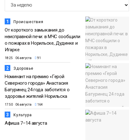
1
Происшествия
От короткого замыкания до
неисправной печи: в МЧС сообщили
о пожарах в Норильске, Дудинке и
Игарке
18:25 06 августа
91
2
Здоровье
Номинант на премию «Герой
Северного города» Анастасия
Батуринец 24 года заботится о
здоровье жителей Норильска
17:50 06 августа
164
3
Культура
Афиша 7–14 августа