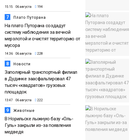
15:15 06 августа
194
7
Плато Путорана
На плато Путорана создадут
систему наблюдения за вечной
мерзлотой и очистят территорию от
мусора
14:36 06 августа
228
8
Новости
Заполярный транспортный филиал
в Дудинке заасфальтировал 47
тысяч «квадратов» грузовых
площадок
13:47 06 августа
222
9
Животные
В Норильске лыжную базу «Оль-
Гуль» закрыли из-за появления
медведя