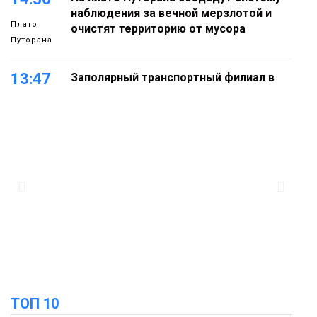
наблюдения за вечной мерзлотой и
Плато
очистят территорию от мусора
Путорана
13:47
Заполярный транспортный филиал в
Дудинке заасфальтировал 47 тысяч
«квадратов» грузовых площадок
Новости
13:10
В Норильске лыжную базу «Оль-Гуль»
закрыли из-за появления медведя
Животные
12:25
Барнаул обошёл Красноярск в
списке городов, откуда приехали
Проекты
норильчане
Медиакомпании
ТОП 10