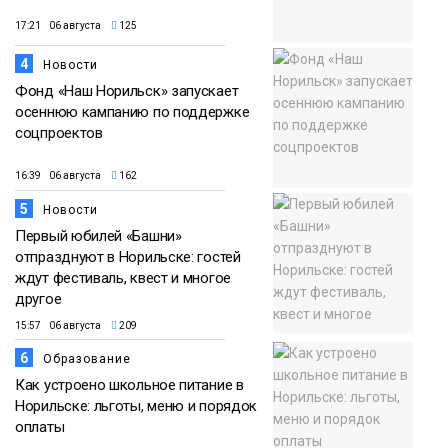
17:21 06 августа
125
4
Новости
Фонд «Наш Норильск» запускает
осеннюю кампанию по поддержке
соцпроектов
16:39 06 августа
162
5
Новости
Первый юбилей «Башни»
отпразднуют в Норильске: гостей
ждут фестиваль, квест и многое
другое
15:57 06 августа
209
6
Образование
Как устроено школьное питание в
Норильске: льготы, меню и порядок
оплаты