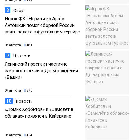
8
Спорт
Игрок ФК «Норильск» Артём
Антошкин помог сборной России
взять золото в футзальном турнире
07 августа
481
9
Новости
Ленинский проспект частично
закроют в связи с Днём рождения
«Башни»
07 августа
570
10
Новости
«Домик Хоббитов» и «Самолёт в
облаках» появятся в Кайеркане
07 августа
464