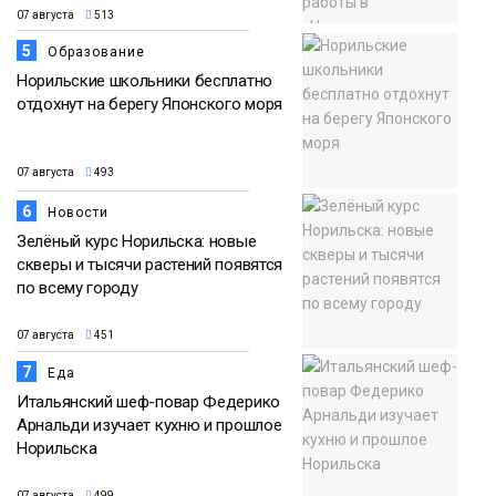
07 августа
513
5
Образование
Норильские школьники бесплатно
отдохнут на берегу Японского моря
07 августа
493
6
Новости
Зелёный курс Норильска: новые
скверы и тысячи растений появятся
по всему городу
07 августа
451
7
Еда
Итальянский шеф-повар Федерико
Арнальди изучает кухню и прошлое
Норильска
07 августа
499