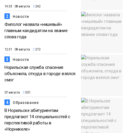
14:33 08 августа
242
2
Новости
Филолог назвала «нишевый»
главным кандидатом на звание
слова года
12:31 08 августа
272
3
Новости
Норильская служба спасения
объяснила, откуда в городе взялся
смог
07 августа
501
4
Образование
В Норильске абитуриентам
предлагают 14 специальностей с
перспективой работы в
«Норникеле»