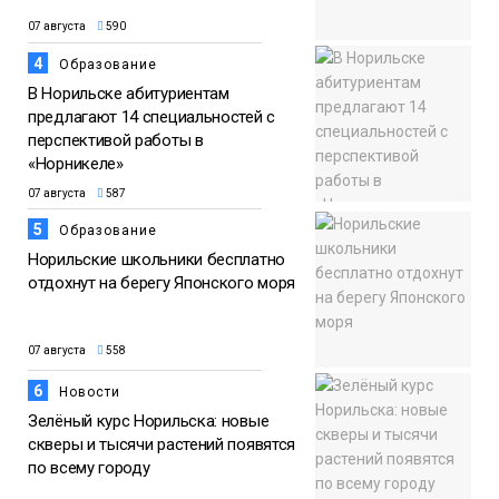
07 августа
590
4
Образование
В Норильске абитуриентам
предлагают 14 специальностей с
перспективой работы в
«Норникеле»
07 августа
587
5
Образование
Норильские школьники бесплатно
отдохнут на берегу Японского моря
07 августа
558
6
Новости
Зелёный курс Норильска: новые
скверы и тысячи растений появятся
по всему городу