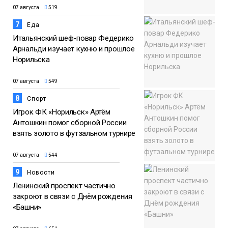
07 августа
519
7
Еда
Итальянский шеф-повар Федерико
Арнальди изучает кухню и прошлое
Норильска
07 августа
549
8
Спорт
Игрок ФК «Норильск» Артём
Антошкин помог сборной России
взять золото в футзальном турнире
07 августа
544
9
Новости
Ленинский проспект частично
закроют в связи с Днём рождения
«Башни»