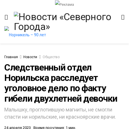
Главная
Новости
Общество
Следственный отдел
Норильска расследует
итет
уголовное дело по факту
гибели двухлетней девочки
Малышку, проглотившую магниты, не смогли
спасти ни норильские, ни красноярские врачи.
24 апреля 2023
Время прочтения: 1 мин.