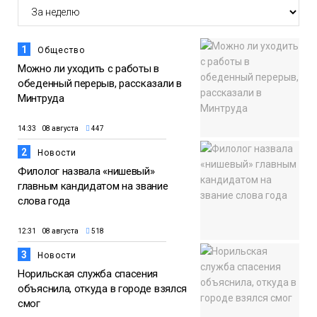
1
Общество
Можно ли уходить с работы в
обеденный перерыв, рассказали в
Минтруда
14:33 08 августа
447
2
Новости
Филолог назвала «нишевый»
главным кандидатом на звание
слова года
12:31 08 августа
518
3
Новости
Норильская служба спасения
объяснила, откуда в городе взялся
смог