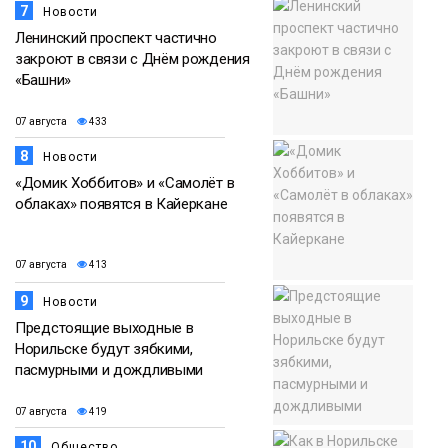
7
Новости
Ленинский проспект частично
закроют в связи с Днём рождения
«Башни»
07 августа
433
8
Новости
«Домик Хоббитов» и «Самолёт в
облаках» появятся в Кайеркане
07 августа
413
9
Новости
Предстоящие выходные в
Норильске будут зябкими,
пасмурными и дождливыми
07 августа
419
10
Общество