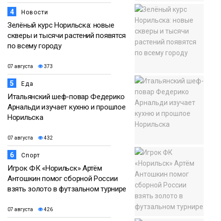
4
Новости
Зелёный курс Норильска: новые
скверы и тысячи растений появятся
по всему городу
07 августа
373
5
Еда
Итальянский шеф-повар Федерико
Арнальди изучает кухню и прошлое
Норильска
07 августа
432
6
Спорт
Игрок ФК «Норильск» Артём
Антошкин помог сборной России
взять золото в футзальном турнире
07 августа
426