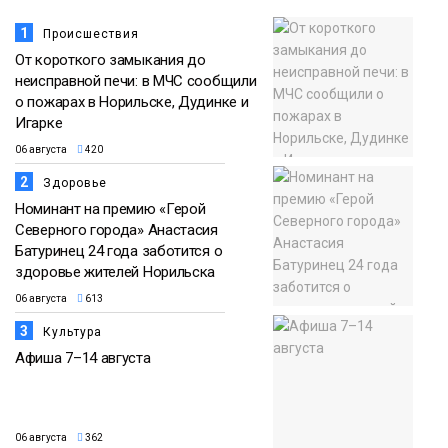
Проекты
1
Происшествия
Медиакомпании
От короткого замыкания до
неисправной печи: в МЧС сообщили
о пожарах в Норильске, Дудинке и
Игарке
06 августа
420
2
Здоровье
Номинант на премию «Герой
Северного города» Анастасия
Батуринец 24 года заботится о
здоровье жителей Норильска
06 августа
613
3
Культура
Афиша 7–14 августа
06 августа
362