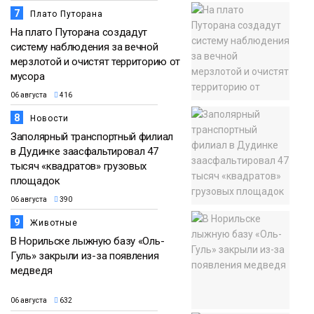
7
Плато Путорана
На плато Путорана создадут
систему наблюдения за вечной
мерзлотой и очистят территорию от
мусора
06 августа
416
8
Новости
Заполярный транспортный филиал
в Дудинке заасфальтировал 47
тысяч «квадратов» грузовых
площадок
06 августа
390
9
Животные
В Норильске лыжную базу «Оль-
Гуль» закрыли из-за появления
медведя
06 августа
632