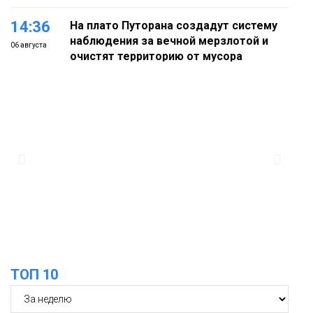
14:36
На плато Путорана создадут систему
наблюдения за вечной мерзлотой и
06 августа
очистят территорию от мусора
Плато
Путорана
13:47
Заполярный транспортный филиал в
Дудинке заасфальтировал 47 тысяч
06 августа
«квадратов» грузовых площадок
Новости
13:10
В Норильске лыжную базу «Оль-Гуль»
закрыли из-за появления медведя
06 августа
Животные
ТОП 10
12:25
Барнаул обошёл Красноярск в
списке городов, откуда приехали
06 августа
норильчане