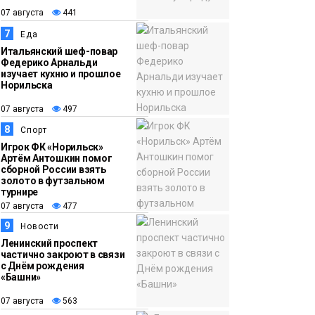
07 августа
441
7
Еда
Итальянский шеф-повар
Федерико Арнальди
изучает кухню и прошлое
Норильска
07 августа
497
8
Спорт
Игрок ФК «Норильск»
Артём Антошкин помог
сборной России взять
золото в футзальном
турнире
07 августа
477
9
Новости
Ленинский проспект
частично закроют в связи
с Днём рождения
«Башни»
07 августа
563