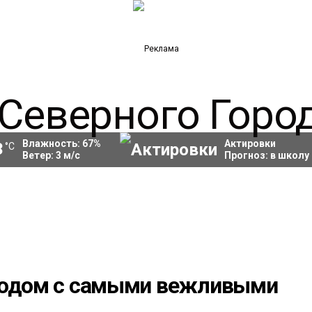
Влажность:
67
%
Актировки
3
°C
Ветер:
3
м/с
Прогноз:
в школу
ородом с самыми вежливыми