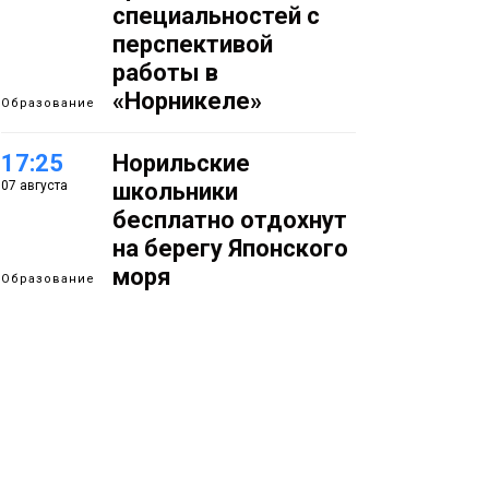
специальностей с
перспективой
работы в
«Норникеле»
Образование
17:25
Норильские
07 августа
школьники
бесплатно отдохнут
на берегу Японского
моря
Образование
16:41
Зелёный курс
07 августа
Норильска: новые
скверы и тысячи
растений появятся по
всему городу
Новости