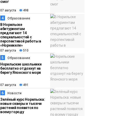
смог
13:59
«Домик Хоббитов» и
07 августа
498
07 августа
«Самолёт в облаках»
4
Образование
появятся в Кайеркане
Новости
В Норильске
абитуриентам
предлагают 14
специальностей с
перспективой работы в
«Норникеле»
07 августа
510
5
Образование
Норильские школьники
бесплатно отдохнут на
берегу Японского моря
07 августа
491
6
Новости
Зелёный курс Норильска:
новые скверы и тысячи
растений появятся по
всему городу