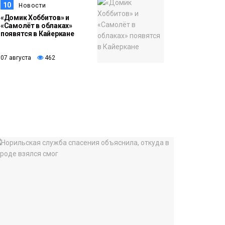
10
Новости
«Домик Хоббитов» и
«Самолёт в облаках»
появятся в Кайеркане
07 августа
462