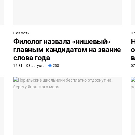
Новости
Н
Филолог назвала «нишевый»
Н
главным кандидатом на звание
о
слова года
в
12:31 08 августа
253
07