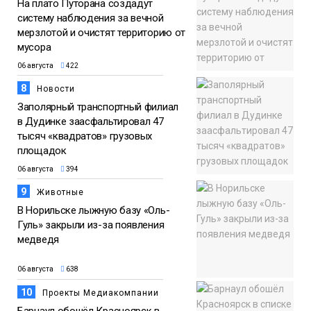
На плато Путорана создадут
систему наблюдения за вечной
мерзлотой и очистят территорию от
мусора
06 августа
422
8
Новости
Заполярный транспортный филиал
в Дудинке заасфальтировал 47
тысяч «квадратов» грузовых
площадок
06 августа
394
9
Животные
В Норильске лыжную базу «Оль-
Гуль» закрыли из-за появления
медведя
06 августа
638
10
Проекты Медиакомпании