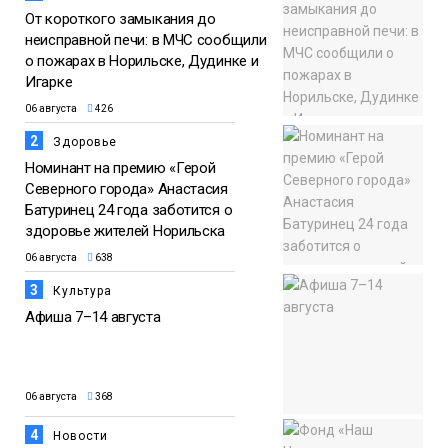
От короткого замыкания до
неисправной печи: в МЧС сообщили
о пожарах в Норильске, Дудинке и
Игарке
06 августа
426
2
Здоровье
Номинант на премию «Герой
Северного города» Анастасия
Батуринец 24 года заботится о
здоровье жителей Норильска
06 августа
638
3
Культура
Афиша 7–14 августа
06 августа
368
4
Новости