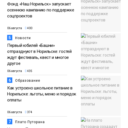
Фонд «Наш Норильск» запускает
осеннюю кампанию по поддержке
соцпроектов
06 августа
400
5
Новости
Первый юбилей «Башни»
отпразднуют в Норильске: гостей
ждут фестиваль, квест и многое
другое
06 августа
435
6
Образование
Как устроено школьное питание в
Норильске: льготы, меню и порядок
оплаты
06 августа
374
7
Плато Путорана