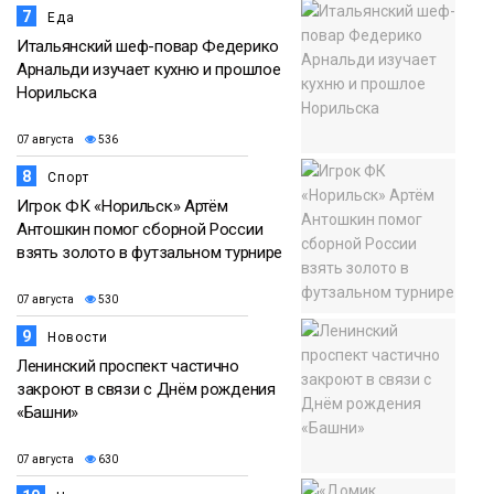
7
Еда
Итальянский шеф-повар Федерико
Арнальди изучает кухню и прошлое
Норильска
07 августа
536
8
Спорт
Игрок ФК «Норильск» Артём
Антошкин помог сборной России
взять золото в футзальном турнире
07 августа
530
9
Новости
Ленинский проспект частично
закроют в связи с Днём рождения
«Башни»
07 августа
630