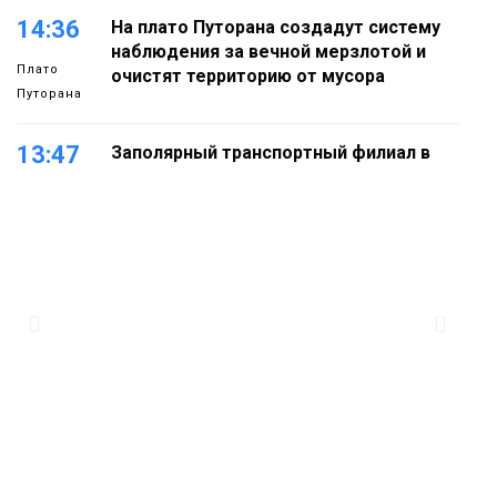
14:36
На плато Путорана создадут систему
наблюдения за вечной мерзлотой и
Плато
очистят территорию от мусора
Путорана
13:47
Заполярный транспортный филиал в
Дудинке заасфальтировал 47 тысяч
«квадратов» грузовых площадок
Новости
13:10
В Норильске лыжную базу «Оль-Гуль»
закрыли из-за появления медведя
Животные
12:25
Барнаул обошёл Красноярск в
списке городов, откуда приехали
Проекты
норильчане
Медиакомпании