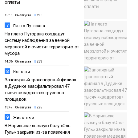
оплаты
15:15 06 августа
196
7
Плато Путорана
На плато Путорана создадут
систему наблюдения за вечной
мерзлотой и очистят территорию от
мусора
14:36 06 августа
233
8
Новости
Заполярный транспортный филиал
в Дудинке заасфальтировал 47
тысяч «квадратов» грузовых
площадок
13:47 06 августа
225
9
Животные
В Норильске лыжную базу «Оль-
Гуль» закрыли из-за появления