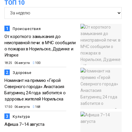
ТОП 10
1
Происшествия
От короткого замыкания до
неисправной печи: в МЧС сообщили
о пожарах в Норильске, Дудинке и
Игарке
18:25 06 августа
100
2
Здоровье
Номинант на премию «Герой
Северного города» Анастасия
Батуринец 24 года заботится о
здоровье жителей Норильска
17:50 06 августа
168
3
Культура
Афиша 7–14 августа