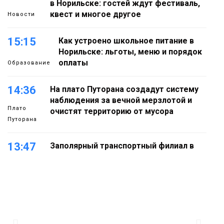
в Норильске: гостей ждут фестиваль,
квест и многое другое
Новости
15:15
Как устроено школьное питание в
Норильске: льготы, меню и порядок
оплаты
Образование
14:36
На плато Путорана создадут систему
наблюдения за вечной мерзлотой и
Плато
очистят территорию от мусора
Путорана
13:47
Заполярный транспортный филиал в
Дудинке заасфальтировал 47 тысяч
«квадратов» грузовых площадок
Новости
13:10
В Норильске лыжную базу «Оль-Гуль»
закрыли из-за появления медведя
Животные