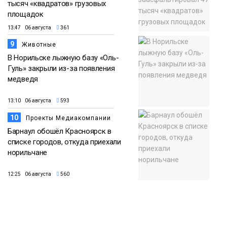
тысяч «квадратов» грузовых
площадок
13:47 06 августа
361
9
Животные
В Норильске лыжную базу «Оль-
Гуль» закрыли из-за появления
медведя
13:10 06 августа
593
10
Проекты Медиакомпании
Барнаул обошёл Красноярск в
списке городов, откуда приехали
норильчане
12:25 06 августа
560