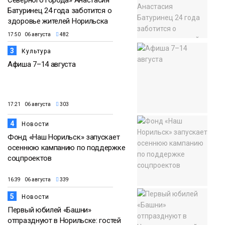
Северного города» Анастасия
Батуринец 24 года заботится о
здоровье жителей Норильска
17:50 06 августа
482
3
Культура
Афиша 7–14 августа
17:21 06 августа
303
4
Новости
Фонд «Наш Норильск» запускает
осеннюю кампанию по поддержке
соцпроектов
16:39 06 августа
339
5
Новости
Первый юбилей «Башни»
отпразднуют в Норильске: гостей