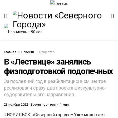
Главная
Новости
Общество
В «Лествице» занялись
физподготовкой подопечных
ИТЕТ
За последний год в реабилитационном центре
реализовали сразу два проекта физкультурно-
оздоровительного направления.
23 ноября 2022
Время прочтения: 1 мин.
#НОРИЛЬСК. «Северный город» –
Уже много лет