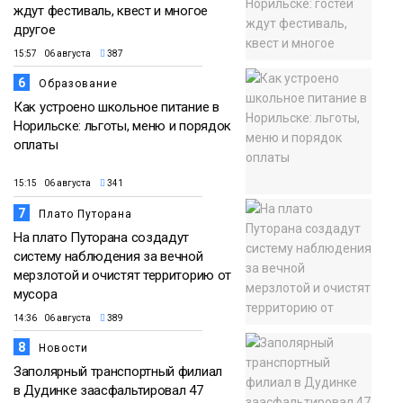
ждут фестиваль, квест и многое
другое
15:57 06 августа
387
6
Образование
Как устроено школьное питание в
Норильске: льготы, меню и порядок
оплаты
15:15 06 августа
341
7
Плато Путорана
На плато Путорана создадут
систему наблюдения за вечной
мерзлотой и очистят территорию от
мусора
14:36 06 августа
389
8
Новости
Заполярный транспортный филиал
в Дудинке заасфальтировал 47