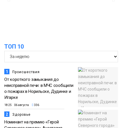
12:25
Барнаул обошёл Красноярск в
списке городов, откуда приехали
Проекты
норильчане
Медиакомпании
ТОП 10
1
Происшествия
От короткого замыкания до
неисправной печи: в МЧС сообщили
о пожарах в Норильске, Дудинке и
Игарке
18:25 06 августа
336
2
Здоровье
Номинант на премию «Герой