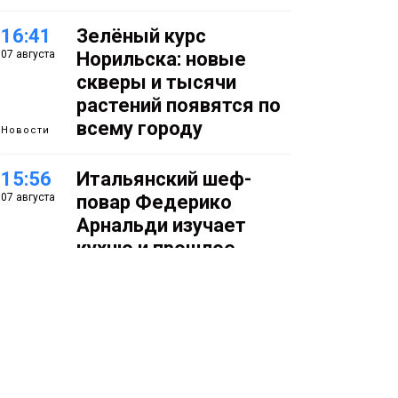
16:41
Зелёный курс
07 августа
Норильска: новые
скверы и тысячи
растений появятся по
всему городу
Новости
15:56
Итальянский шеф-
07 августа
повар Федерико
Арнальди изучает
кухню и прошлое
Норильска
Еда
15:11
Игрок ФК «Норильск»
07 августа
Артём Антошкин
помог сборной России
взять золото в