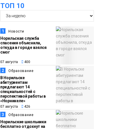
ТОП 10
футзальном турнире
Спорт
14:30
Ленинский проспект
07 августа
частично закроют в
1
Новости
связи с Днём
Норильская служба
спасения объяснила,
рождения «Башни»
Новости
откуда в городе взялся
смог
13:59
«Домик Хоббитов» и
07 августа
400
07 августа
«Самолёт в облаках»
2
Образование
появятся в Кайеркане
Новости
В Норильске
абитуриентам
предлагают 14
13:08
Предстоящие
специальностей с
перспективой работы в
07 августа
выходные в
«Норникеле»
Норильске будут
07 августа
426
зябкими, пасмурными
3
Образование
и дождливыми
Норильские школьники
Новости
бесплатно отдохнут на