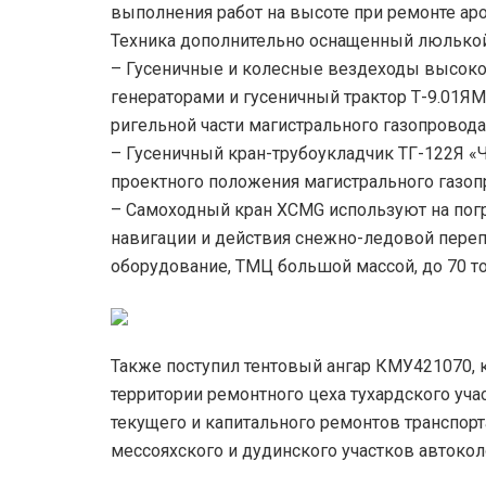
выполнения работ на высоте при ремонте ар
Техника дополнительно оснащенный люлькой
– Гусеничные и колесные вездеходы высок
генераторами и гусеничный трактор Т-9.01ЯМ
ригельной части магистрального газопровода
– Гусеничный кран-трубоукладчик ТГ-122Я «
проектного положения магистрального газоп
– Самоходный кран XCMG используют на погр
навигации и действия снежно-ледовой переп
оборудование, ТМЦ большой массой, до 70 т
Также поступил тентовый ангар КМУ421070, 
территории ремонтного цеха тухардского уч
текущего и капитального ремонтов транспорта
мессояхского и дудинского участков автоко