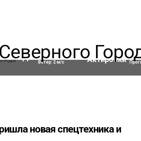
Влажность:
94
%
Акти
11
°C
Ветер:
2
м/с
Прог
ришла новая спецтехника и