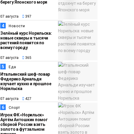
берегу Японского моря
12:32
Как в Норильске
07 августа
помогают женщинам
07 августа
397
из исправительного
4
Новости
центра
Зелёный курс Норильска:
новые скверы и тысячи
адаптироваться к
растений появятся по
жизни
всему городу
Общество
07 августа
365
5
Еда
Итальянский шеф-повар
Федерико Арнальди
изучает кухню и прошлое
Норильска
07 августа
427
6
Спорт
Игрок ФК «Норильск»
Артём Антошкин помог
сборной России взять
золото в футзальном