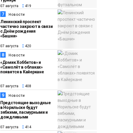
турнире
07 августа
419
7
Новости
Ленинский проспект
частично закроют в связи
с Днём рождения
«Башни»
07 августа
420
8
Новости
«Домик Хоббитов» и
«Самолёт в облаках»
появятся в Кайеркане
07 августа
408
9
Новости
Предстоящие выходные
в Норильске будут
зябкими, пасмурными и
дождливыми
07 августа
414