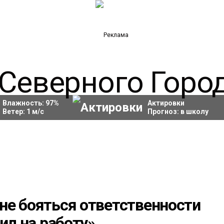
Влажность:
97
%
Актировки
Ветер:
1
м/с
Прогноз:
в школу
не бояться ответственности
ил на работу»