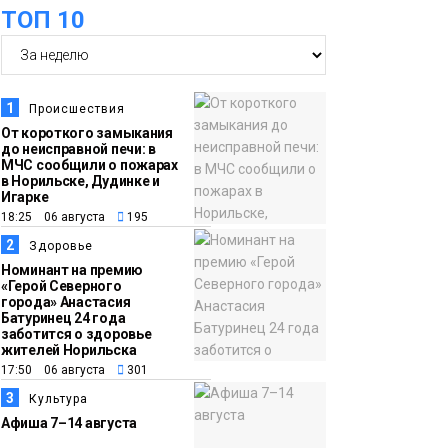
оплаты
Образование
ТОП 10
14:36
На плато Путорана
создадут систему
наблюдения за вечной
1
Происшествия
мерзлотой и очистят
От короткого замыкания
Плато
до неисправной печи: в
территорию от мусора
Путорана
МЧС сообщили о пожарах
в Норильске, Дудинке и
Игарке
13:47
Заполярный
18:25 06 августа
195
транспортный филиал
2
Здоровье
в Дудинке
Номинант на премию
«Герой Северного
заасфальтировал 47
города» Анастасия
Батуринец 24 года
тысяч «квадратов»
заботится о здоровье
грузовых площадок
жителей Норильска
Новости
17:50 06 августа
301
3
Культура
13:10
В Норильске лыжную
Афиша 7–14 августа
базу «Оль-Гуль»