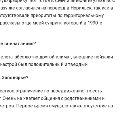
ую фабрику. Вот тогда в СМИ и интернете узнал всю
зу же согласился на переезд в Норильск, так как в
отсутствовали приоритеты по территориальному
рассказы отца моей супруги, который в 1990-е
е впечатления?
ерелета: абсолютно другой климат, внешние пейзажи
о настрой был положительный и твердый.
в Заполярье?
жесткое ограничение по передвижению, то есть
. Очень не хватает общения с родственниками и
метров. Первое время смущало также отсутствие на