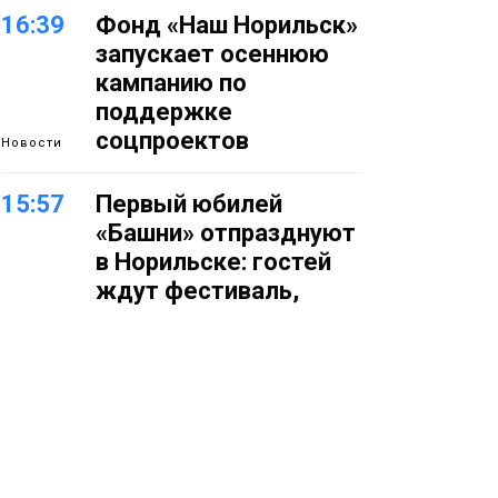
16:39
Фонд «Наш Норильск»
запускает осеннюю
кампанию по
поддержке
соцпроектов
Новости
15:57
Первый юбилей
«Башни» отпразднуют
в Норильске: гостей
ждут фестиваль,
квест и многое другое
Новости
15:15
Как устроено
школьное питание в
Норильске: льготы,
меню и порядок