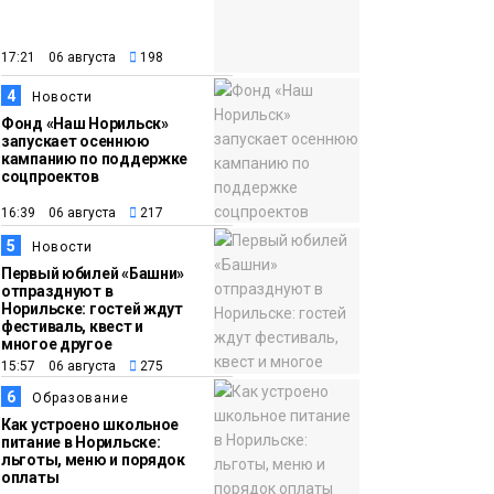
закрыли из-за
появления медведя
Животные
17:21 06 августа
198
4
12:25
Барнаул обошёл
Новости
Фонд «Наш Норильск»
Красноярск в
запускает осеннюю
списке городов,
кампанию по поддержке
соцпроектов
откуда приехали
Проекты
норильчане
16:39 06 августа
217
Медиакомпании
5
Новости
Первый юбилей «Башни»
отпразднуют в
Норильске: гостей ждут
фестиваль, квест и
многое другое
15:57 06 августа
275
6
Образование
Как устроено школьное
питание в Норильске:
льготы, меню и порядок
оплаты