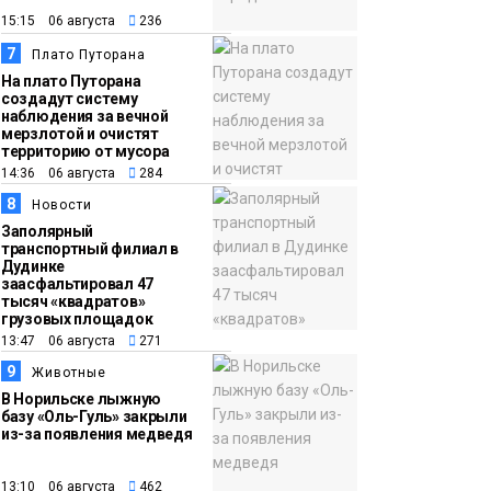
15:15 06 августа
236
7
Плато Путорана
На плато Путорана
создадут систему
наблюдения за вечной
мерзлотой и очистят
территорию от мусора
14:36 06 августа
284
8
Новости
Заполярный
транспортный филиал в
Дудинке
заасфальтировал 47
тысяч «квадратов»
грузовых площадок
13:47 06 августа
271
9
Животные
В Норильске лыжную
базу «Оль-Гуль» закрыли
из-за появления медведя
13:10 06 августа
462