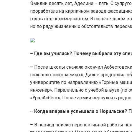
Эмилии десять лет, Аделине – пять. С супру
проработала на кирпичном заводе фасовщико
годов стал коммерсантом. В сознательном возр
но по ряду жизненных обстоятельств пересмо
– Где вы учились? Почему выбрали эту сп
– После школы сначала окончил Асбестовск
полезных ископаемых». Далее продолжил об
университете по направлению «Горные маши
инженер». Параллельно с учебой в вузе (по 
«УралАсбест». После армии вернулся в родно
–
Когда впервые услышали о Норильске? П
– В период поиска перспективной работы по