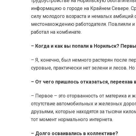
трудоустройстве на Норильскую обогатительн
информацию о городе на Крайнем Севере. Сра
силу молодого возраста и немалых амбиций 
местонахождению работодателя. Повлияли и 
работал на комбинате.
– Когда и как вы попали в Норильск?
Первы
– Я, конечно, был немного растерян после п
суровые, практически нет зелени и лесов. Н
– От чего пришлось отказаться, переехав 
– Первое – это оторванность от материка и 
отсутствие автомобильных и железных дорог
друзьями, которые находятся за тысячи кило
тот момент нормального интернета.
– Долго осваивались в коллективе?