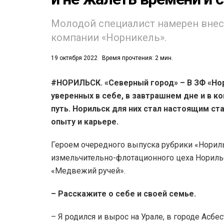
Молодой специалист намерен внес
компании «Норникель».
19 октября 2022
Время прочтения: 2 мин.
#НОРИЛЬСК. «Северный город» –
В ЗФ «Но
53)
уверенных в себе, в завтрашнем дне и в к
558)
путь. Норильск для них стал настоящим ст
опыту и карьере.
Героем очередного выпуска рубрики «Норильс
измельчительно-флотационного цеха Нориль
«Медвежий ручей».
– Расскажите о себе и своей семье.
– Я родился и вырос на Урале, в городе Асбе