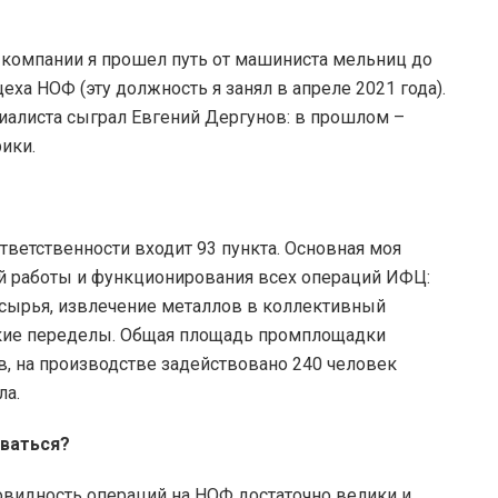
в компании я прошел путь от машиниста мельниц до
ха НОФ (эту должность я занял в апреле 2021 года).
иалиста сыграл Евгений Дергунов: в прошлом –
ики.
тветственности входит 93 пункта. Основная моя
ой работы и функционирования всех операций ИФЦ:
 сырья, извлечение металлов в коллективный
еские переделы. Общая площадь промплощадки
в, на производстве задействовано 240 человек
ла.
иваться?
овидность операций на НОФ достаточно велики и