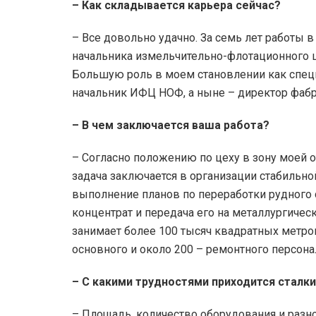
– Как складывается карьера сейчас?
– Все довольно удачно. За семь лет работы 
начальника измельчительно-флотационного це
Большую роль в моем становлении как спец
начальник ИФЦ НОФ, а ныне – директор фабр
– В чем заключается ваша работа?
– Согласно положению по цеху в зону моей о
задача заключается в организации стабильн
выполнение планов по переработки рудного
концентрат и передача его на металлургич
занимает более 100 тысяч квадратных метро
основного и около 200 – ремонтного персона
– С какими трудностями приходится сталк
– Площадь, количество оборудования и разн