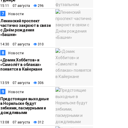
турнире
15:11 07 августа
296
7
Новости
Ленинский проспект
частично закроют в связи
с Днём рождения
«Башни»
14:30 07 августа
310
8
Новости
«Домик Хоббитов» и
«Самолёт в облаках»
появятся в Кайеркане
13:59 07 августа
306
9
Новости
Предстоящие выходные
в Норильске будут
зябкими, пасмурными и
дождливыми
13:08 07 августа
312