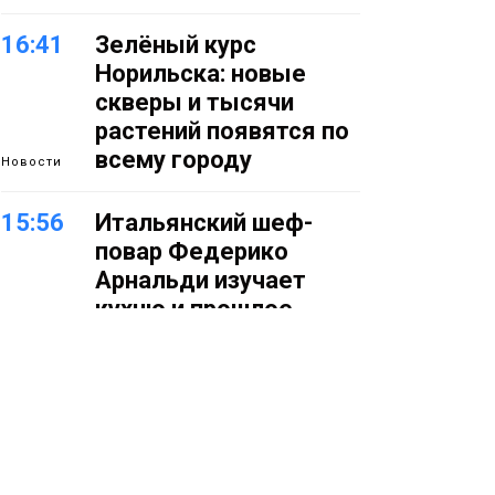
16:41
Зелёный курс
Норильска: новые
скверы и тысячи
растений появятся по
всему городу
Новости
15:56
Итальянский шеф-
повар Федерико
Арнальди изучает
кухню и прошлое
Норильска
Еда
15:11
Игрок ФК «Норильск»
Артём Антошкин
помог сборной России
взять золото в