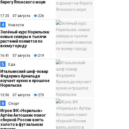
берегу Японского моря
12:32
Как в Норильске
помогают женщинам
17:25 07 августа
226
из исправительного
4
Новости
центра
Зелёный курс Норильска:
новые скверы и тысячи
адаптироваться к
растений появятся по
жизни
всему городу
Общество
16:41 07 августа
219
5
Еда
Итальянский шеф-повар
Федерико Арнальди
изучает кухню и прошлое
Норильска
15:56 07 августа
275
6
Спорт
Игрок ФК «Норильск»
Артём Антошкин помог
сборной России взять
золото в футзальном