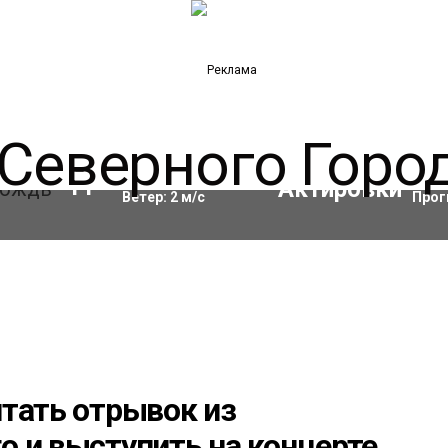
Влажность:
97
%
Акти
11
°C
Ветер:
2
м/с
Прог
тать отрывок из
 и выступить на концерте