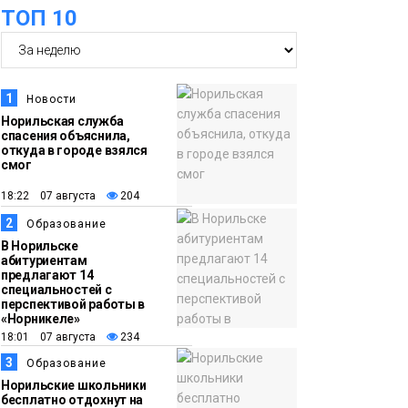
ТОП 10
футзальном турнире
Спорт
14:30
Ленинский проспект
частично закроют в
1
Новости
связи с Днём
Норильская служба
спасения объяснила,
рождения «Башни»
Новости
откуда в городе взялся
смог
13:59
«Домик Хоббитов» и
18:22 07 августа
204
«Самолёт в облаках»
2
Образование
появятся в Кайеркане
Новости
В Норильске
абитуриентам
предлагают 14
13:08
Предстоящие
специальностей с
перспективой работы в
выходные в
«Норникеле»
Норильске будут
18:01 07 августа
234
зябкими, пасмурными
3
Образование
и дождливыми
Норильские школьники
Новости
бесплатно отдохнут на