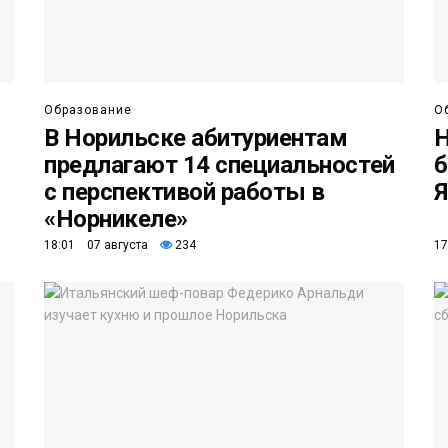
Образование
О
В Норильске абитуриентам
Н
предлагают 14 специальностей
б
с перспективой работы в
Я
«Норникеле»
18:01 07 августа
234
17