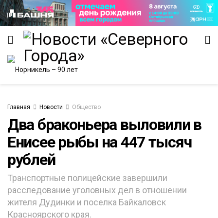
Главная
Новости
Общество
​Два браконьера выловили в
ИТЕТ
Енисее рыбы на 447 тысяч
рублей
Транспортные полицейские завершили
расследование уголовных дел в отношении
жителя Дудинки и поселка Байкаловск
Красноярского края.