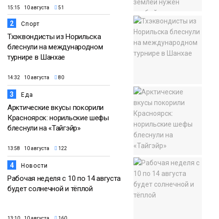
15:15 10 августа
51
2
Спорт
Тхэквондисты из Норильска
блеснули на международном
турнире в Шанхае
14:32 10 августа
80
3
Еда
Арктические вкусы покорили
Красноярск: норильские шефы
блеснули на «Тайгэйр»
13:58 10 августа
122
4
Новости
Рабочая неделя с 10 по 14 августа
будет солнечной и тёплой
13:10 10 августа
160