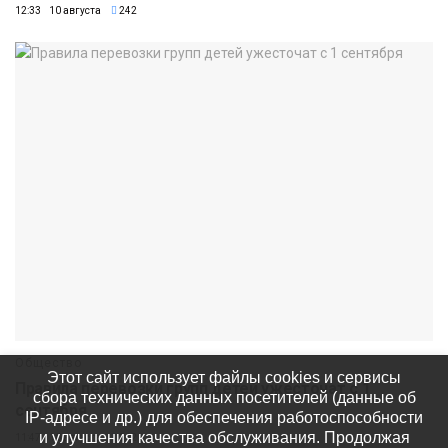
12:33 10 августа
242
Общество
Этот сайт использует файлы cookies и сервисы
Правила перевозки групп детей ужесточат с 1
сбора технических данных посетителей (данные об
сентября
IP-адресе и др.) для обеспечения работоспособности
и улучшения качества обслуживания. Продолжая
11:47 10 августа
212