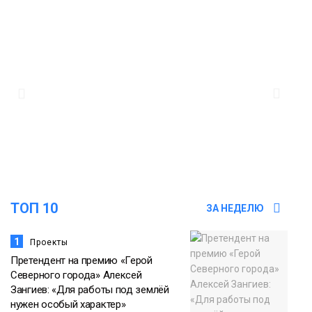
09:37
Фиктивный брак ради вида на
жительство раскрыли в Норильске
Общество
13:24
Задолженность по алиментам в
регионе снизилась на 500 млн
09 августа
Общество
ТОП 10
ЗА НЕДЕЛЮ
1
Проекты
Претендент на премию «Герой
Северного города» Алексей
Зангиев: «Для работы под землёй
нужен особый характер»