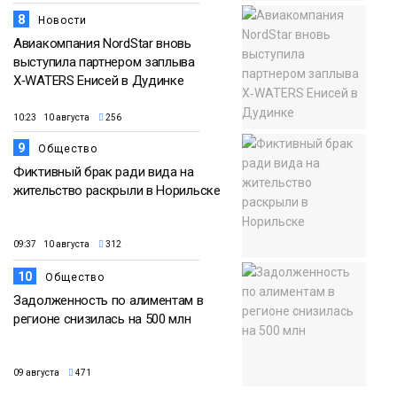
8
Новости
Авиакомпания NordStar вновь
выступила партнером заплыва
X‑WATERS Енисей в Дудинке
10:23 10 августа
256
9
Общество
Фиктивный брак ради вида на
жительство раскрыли в Норильске
09:37 10 августа
312
10
Общество
Задолженность по алиментам в
регионе снизилась на 500 млн
09 августа
471