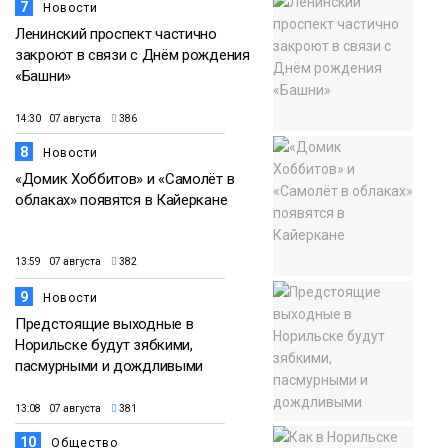
7
Новости
Ленинский проспект частично
закроют в связи с Днём рождения
«Башни»
14:30 07 августа
386
8
Новости
«Домик Хоббитов» и «Самолёт в
облаках» появятся в Кайеркане
13:59 07 августа
382
9
Новости
Предстоящие выходные в
Норильске будут зябкими,
пасмурными и дождливыми
13:08 07 августа
381
10
Общество