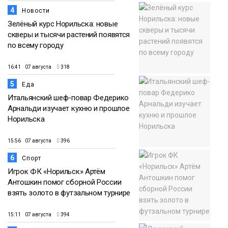
4
Новости
Зелёный курс Норильска: новые
скверы и тысячи растений появятся
по всему городу
16:41 07 августа
318
5
Еда
Итальянский шеф-повар Федерико
Арнальди изучает кухню и прошлое
Норильска
15:56 07 августа
396
6
Спорт
Игрок ФК «Норильск» Артём
Антошкин помог сборной России
взять золото в футзальном турнире
15:11 07 августа
394