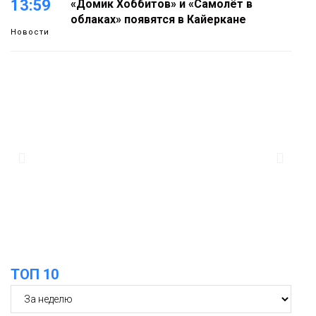
13:59
«Домик Хоббитов» и «Самолёт в
облаках» появятся в Кайеркане
Новости
13:08
Предстоящие выходные в Норильске
будут зябкими, пасмурными и
дождливыми
Новости
12:32
Как в Норильске помогают женщинам
из исправительного центра
адаптироваться к жизни
Общество
ТОП 10