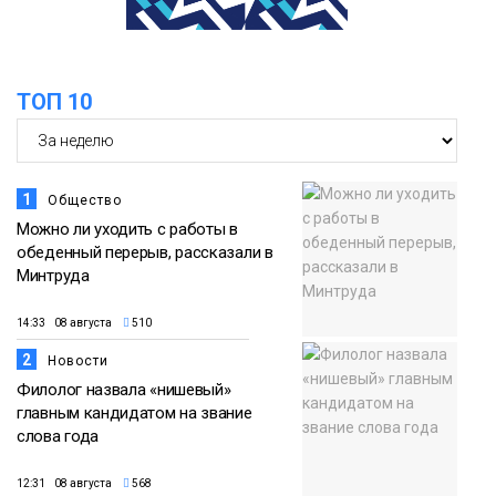
13:59
«Домик Хоббитов» и «Самолёт в
облаках» появятся в Кайеркане
07 августа
ТОП 10
Новости
1
Общество
Можно ли уходить с работы в
обеденный перерыв, рассказали в
Минтруда
14:33 08 августа
510
2
Новости
Филолог назвала «нишевый»
главным кандидатом на звание
слова года
12:31 08 августа
568