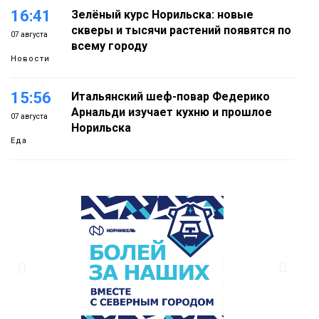
16:41
Зелёный курс Норильска: новые
скверы и тысячи растений появятся по
07 августа
всему городу
Новости
15:56
Итальянский шеф-повар Федерико
Арнальди изучает кухню и прошлое
07 августа
Норильска
Еда
15:11
Игрок ФК «Норильск» Артём Антошкин
помог сборной России взять золото в
07 августа
футзальном турнире
Спорт
14:30
Ленинский проспект частично закроют
в связи с Днём рождения «Башни»
07 августа
Новости