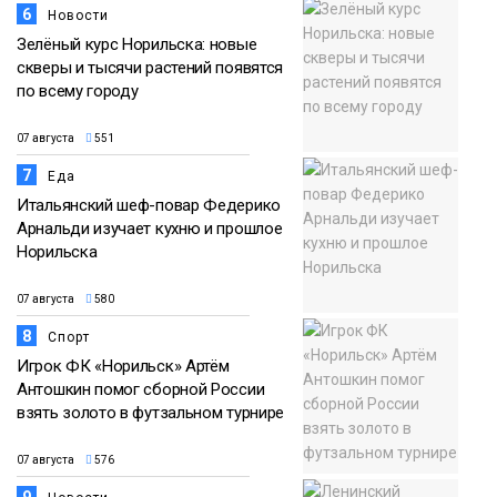
6
Новости
Зелёный курс Норильска: новые
скверы и тысячи растений появятся
по всему городу
07 августа
551
7
Еда
Итальянский шеф-повар Федерико
Арнальди изучает кухню и прошлое
Норильска
07 августа
580
8
Спорт
Игрок ФК «Норильск» Артём
Антошкин помог сборной России
взять золото в футзальном турнире
07 августа
576