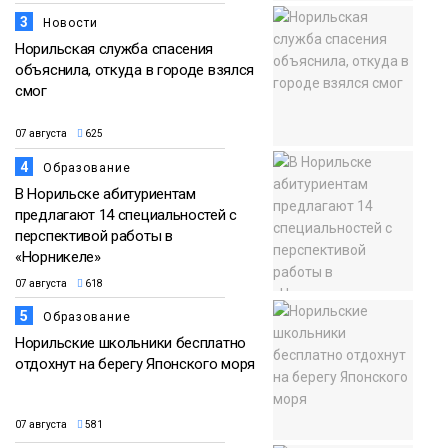
3
Новости
Норильская служба спасения
объяснила, откуда в городе взялся
смог
07 августа
625
4
Образование
В Норильске абитуриентам
предлагают 14 специальностей с
перспективой работы в
«Норникеле»
07 августа
618
5
Образование
Норильские школьники бесплатно
отдохнут на берегу Японского моря
07 августа
581