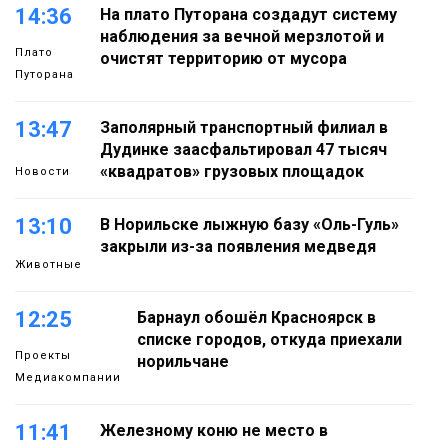
14:36
На плато Путорана создадут систему
наблюдения за вечной мерзлотой и
Плато
очистят территорию от мусора
Путорана
13:47
Заполярный транспортный филиал в
Дудинке заасфальтировал 47 тысяч
«квадратов» грузовых площадок
Новости
13:10
В Норильске лыжную базу «Оль-Гуль»
закрыли из-за появления медведя
Животные
12:25
Барнаул обошёл Красноярск в
списке городов, откуда приехали
Проекты
норильчане
Медиакомпании
11:41
Железному коню не место в