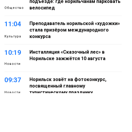
подъезде: где норильчанам парковать
велосипед
Общество
11:04
Преподаватель норильской «художки»
стала призёром международного
конкурса
Культура
10:19
Инсталляция «Сказочный лес» в
Норильске зажжётся 10 августа
Новости
09:37
Норильск зовёт на фотоконкурс,
посвященный главному
туристическому празднику
Новости
18:22
Синоптики предупредили о ливнях,
граде и шквалистом ветре на юге
05 августа
Таймыра