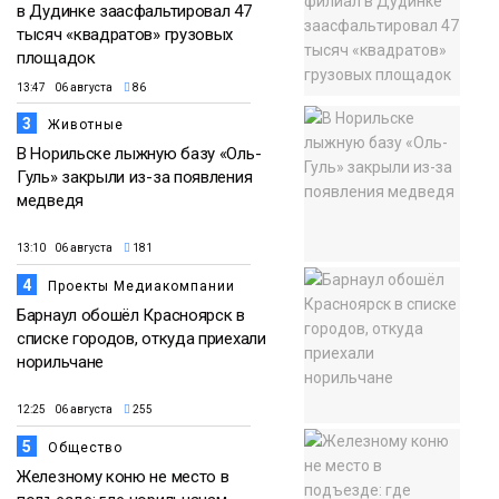
в Дудинке заасфальтировал 47
тысяч «квадратов» грузовых
площадок
13:47 06 августа
86
3
Животные
В Норильске лыжную базу «Оль-
Гуль» закрыли из-за появления
медведя
13:10 06 августа
181
4
Проекты Медиакомпании
Барнаул обошёл Красноярск в
списке городов, откуда приехали
норильчане
12:25 06 августа
255
5
Общество
Железному коню не место в