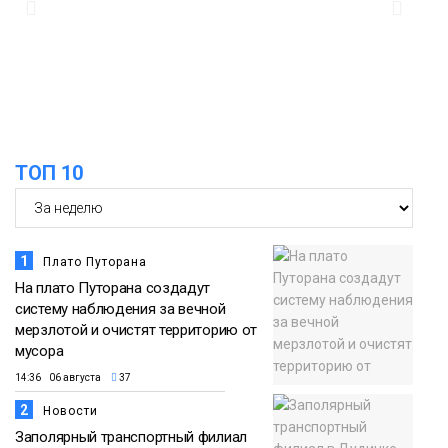
17:37
Акцию «Помоги пойти учиться»
запустили в Молодёжном центре
05 августа
Общество
ТОП 10
1
Плато Путорана
На плато Путорана создадут
систему наблюдения за вечной
мерзлотой и очистят территорию от
мусора
14:36 06 августа
37
2
Новости
Заполярный транспортный филиал