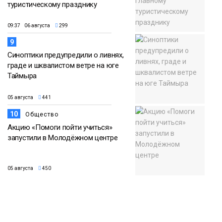
туристическому празднику
09:37 06 августа
299
9
Синоптики предупредили о ливнях,
граде и шквалистом ветре на юге
Таймыра
05 августа
441
10
Общество
Акцию «Помоги пойти учиться»
запустили в Молодёжном центре
05 августа
450