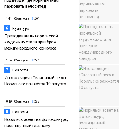
подъезде: где норильчанам
парковать велосипед
11:41 06 августа
201
6
Культура
Преподаватель норильской
«художки» стала призёром
международного конкурса
11:04 06 августа
241
7
Новости
Инсталляция «Сказочный лес» в
Норильске зажжётся 10 августа
10:19 06 августа
282
8
Новости
Норильск зовёт на фотоконкурс,
посвященный главному