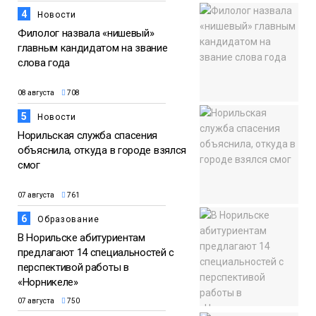
4
Новости
Филолог назвала «нишевый»
главным кандидатом на звание
слова года
08 августа
708
5
Новости
Норильская служба спасения
объяснила, откуда в городе взялся
смог
07 августа
761
6
Образование
В Норильске абитуриентам
предлагают 14 специальностей с
перспективой работы в
«Норникеле»
07 августа
750