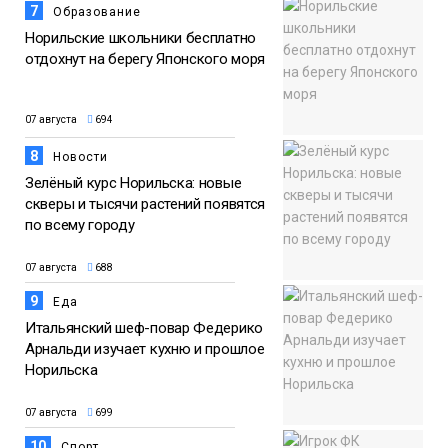
7
Образование
Норильские школьники бесплатно
отдохнут на берегу Японского моря
07 августа
694
8
Новости
Зелёный курс Норильска: новые
скверы и тысячи растений появятся
по всему городу
07 августа
688
9
Еда
Итальянский шеф-повар Федерико
Арнальди изучает кухню и прошлое
Норильска
07 августа
699
10
Спорт