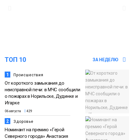
«квадратов» грузовых площадок
Новости
13:10
В Норильске лыжную базу «Оль-Гуль»
закрыли из-за появления медведя
06 августа
Животные
ТОП 10
ЗА НЕДЕЛЮ
12:25
Барнаул обошёл Красноярск в
списке городов, откуда приехали
06 августа
1
Происшествия
норильчане
Проекты
От короткого замыкания до
Медиакомпании
неисправной печи: в МЧС сообщили
о пожарах в Норильске, Дудинке и
Игарке
06 августа
429
2
Здоровье
Номинант на премию «Герой
Северного города» Анастасия