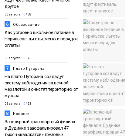
ждут фестиваль, квест и многое
другое
06 августа
438
6
Образование
Как устроено школьное питание в
Норильске: льготы, меню и порядок
оплаты
06 августа
375
7
Плато Путорана
На плато Путорана создадут
систему наблюдения за вечной
мерзлотой и очистят территорию от
мусора
06 августа
423
8
Новости
Заполярный транспортный филиал
в Дудинке заасфальтировал 47
тысяч «квадратов» грузовых