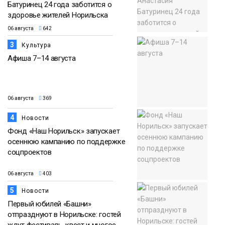
Батуринец 24 года заботится о
здоровье жителей Норильска
06 августа
642
3
Культура
Афиша 7–14 августа
06 августа
369
4
Новости
Фонд «Наш Норильск» запускает
осеннюю кампанию по поддержке
соцпроектов
06 августа
403
5
Новости
Первый юбилей «Башни»
отпразднуют в Норильске: гостей