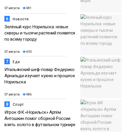
07 августа
481
6
Новости
Зелёный курс Норильска: новые
скверы и тысячи растений появятся
по всему городу
07 августа
430
7
Еда
Итальянский шеф-повар Федерико
Арнальди изучает кухню и прошлое
Норильска
07 августа
486
8
Спорт
Игрок ФК «Норильск» Артём
Антошкин помог сборной России
взять золото в футзальном турнире