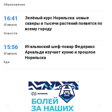
Образование
16:41
Зелёный курс Норильска: новые
скверы и тысячи растений появятся по
07 августа
всему городу
Новости
15:56
Итальянский шеф-повар Федерико
Арнальди изучает кухню и прошлое
07 августа
Норильска
Еда
15:11
Игрок ФК «Норильск» Артём Антошкин
помог сборной России взять золото в
07 августа
футзальном турнире
Спорт
14:30
Ленинский проспект частично закроют
в связи с Днём рождения «Башни»
07 августа