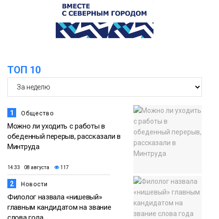
Новости
13:59
«Домик Хоббитов» и «Самолёт в
облаках» появятся в Кайеркане
07 августа
ТОП 10
Новости
1
Общество
Можно ли уходить с работы в
обеденный перерыв, рассказали в
Минтруда
14:33 08 августа
117
2
Новости
Филолог назвала «нишевый»
главным кандидатом на звание
слова года