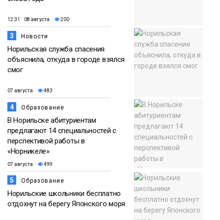
12:31 08 августа
200
3
Новости
Норильская служба спасения
объяснила, откуда в городе взялся
смог
07 августа
483
4
Образование
В Норильске абитуриентам
предлагают 14 специальностей с
перспективой работы в
«Норникеле»
07 августа
499
5
Образование
Норильские школьники бесплатно
отдохнут на берегу Японского моря