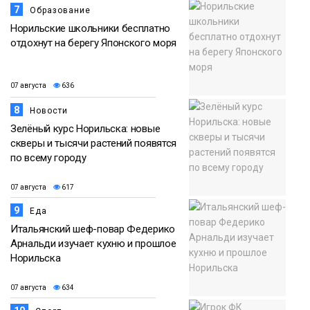
7
Образование
Норильские школьники бесплатно
отдохнут на берегу Японского моря
07 августа
636
8
Новости
Зелёный курс Норильска: новые
скверы и тысячи растений появятся
по всему городу
07 августа
617
9
Еда
Итальянский шеф-повар Федерико
Арнальди изучает кухню и прошлое
Норильска
07 августа
634