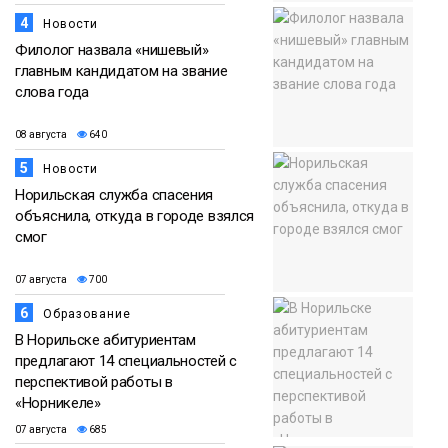
4
Новости
Филолог назвала «нишевый»
главным кандидатом на звание
слова года
08 августа
640
5
Новости
Норильская служба спасения
объяснила, откуда в городе взялся
смог
07 августа
700
6
Образование
В Норильске абитуриентам
предлагают 14 специальностей с
перспективой работы в
«Норникеле»
07 августа
685