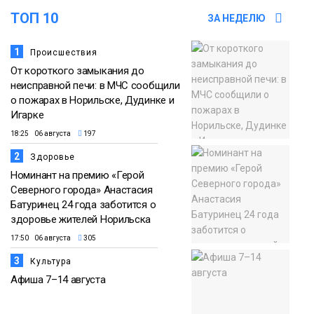
ТОП 10
ЗА НЕДЕЛЮ
1
Происшествия
От короткого замыкания до
неисправной печи: в МЧС сообщили
о пожарах в Норильске, Дудинке и
Игарке
18:25 06 августа
197
2
Здоровье
Номинант на премию «Герой
Северного города» Анастасия
Батуринец 24 года заботится о
здоровье жителей Норильска
17:50 06 августа
305
3
Культура
Афиша 7–14 августа