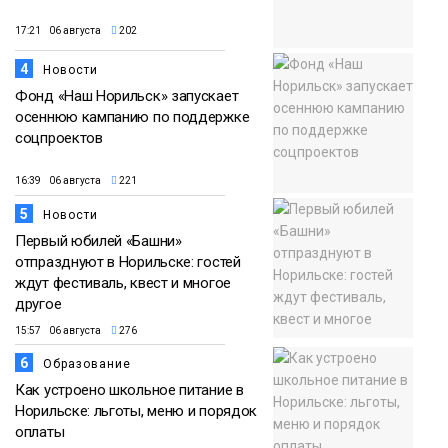
17:21 06 августа
202
4
Новости
Фонд «Наш Норильск» запускает
осеннюю кампанию по поддержке
соцпроектов
16:39 06 августа
221
5
Новости
Первый юбилей «Башни»
отпразднуют в Норильске: гостей
ждут фестиваль, квест и многое
другое
15:57 06 августа
276
6
Образование
Как устроено школьное питание в
Норильске: льготы, меню и порядок
оплаты