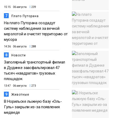
15:15 06 августа
239
7
Плато Путорана
На плато Путорана создадут
систему наблюдения за вечной
мерзлотой и очистят территорию от
мусора
14:36 06 августа
288
8
Новости
Заполярный транспортный филиал
в Дудинке заасфальтировал 47
тысяч «квадратов» грузовых
площадок
13:47 06 августа
273
9
Животные
В Норильске лыжную базу «Оль-
Гуль» закрыли из-за появления
медведя