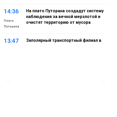
14:36
На плато Путорана создадут систему
наблюдения за вечной мерзлотой и
Плато
очистят территорию от мусора
Путорана
13:47
Заполярный транспортный филиал в
Дудинке заасфальтировал 47 тысяч
«квадратов» грузовых площадок
Новости
13:10
В Норильске лыжную базу «Оль-Гуль»
закрыли из-за появления медведя
Животные
12:25
Барнаул обошёл Красноярск в
списке городов, откуда приехали
Проекты
норильчане
Медиакомпании