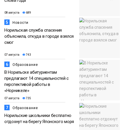
слова года
08 августа
689
5
Новости
Норильская служба спасения
объяснила, откуда в городе взялся
смог
07 августа
743
6
Образование
В Норильске абитуриентам
предлагают 14 специальностей с
перспективой работы в
«Норникеле»
07 августа
735
7
Образование
Норильские школьники бесплатно
отдохнут на берегу Японского моря