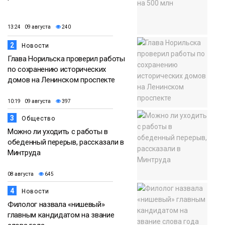
13:24 09 августа
240
2
Новости
Глава Норильска проверил работы
по сохранению исторических
домов на Ленинском проспекте
10:19 09 августа
397
3
Общество
Можно ли уходить с работы в
обеденный перерыв, рассказали в
Минтруда
08 августа
645
4
Новости
Филолог назвала «нишевый»
главным кандидатом на звание