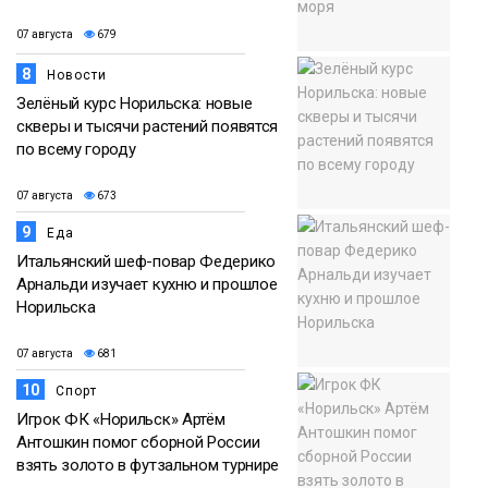
07 августа
679
8
Новости
Зелёный курс Норильска: новые
скверы и тысячи растений появятся
по всему городу
07 августа
673
9
Еда
Итальянский шеф-повар Федерико
Арнальди изучает кухню и прошлое
Норильска
07 августа
681
10
Спорт
Игрок ФК «Норильск» Артём
Антошкин помог сборной России
взять золото в футзальном турнире