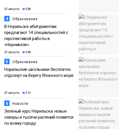
07 августа
538
4
Образование
В Норильске абитуриентам
предлагают 14 специальностей с
перспективой работы в
«Норникеле»
07 августа
538
5
Образование
Норильские школьники бесплатно
отдохнут на берегу Японского моря
07 августа
515
6
Новости
Зелёный курс Норильска: новые
скверы и тысячи растений появятся
по всему городу