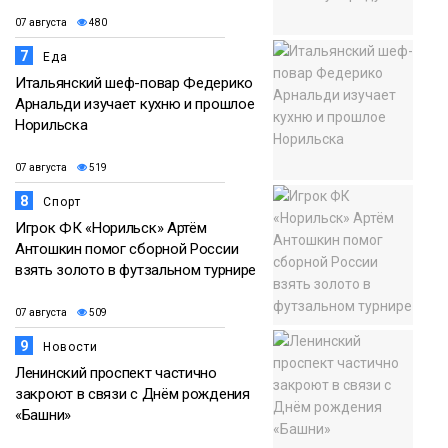
07 августа
480
7
Еда
Итальянский шеф-повар Федерико
Арнальди изучает кухню и прошлое
Норильска
07 августа
519
8
Спорт
Игрок ФК «Норильск» Артём
Антошкин помог сборной России
взять золото в футзальном турнире
07 августа
509
9
Новости
Ленинский проспект частично
закроют в связи с Днём рождения
«Башни»