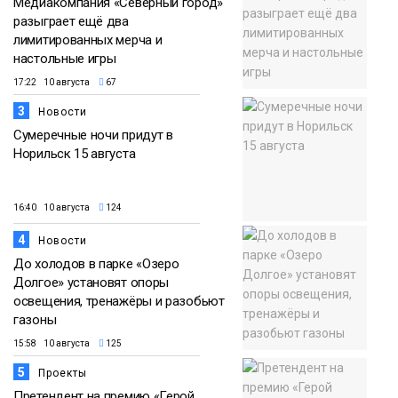
Медиакомпания «Северный город»
разыграет ещё два
лимитированных мерча и
настольные игры
17:22 10 августа
67
3
Новости
Сумеречные ночи придут в
Норильск 15 августа
16:40 10 августа
124
4
Новости
До холодов в парке «Озеро
Долгое» установят опоры
освещения, тренажёры и разобьют
газоны
15:58 10 августа
125
5
Проекты
Претендент на премию «Герой