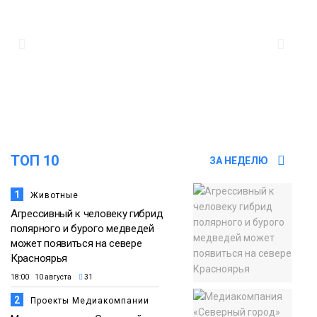
самолётом авиакомпании «Сибирь»
в Норильске
Происшествия
11:47
Правила перевозки групп детей
ужесточат с 1 сентября
Общество
ТОП 10
ЗА НЕДЕЛЮ
1
Животные
Агрессивный к человеку гибрид
полярного и бурого медведей
может появиться на севере
Красноярья
18:00 10 августа
31
2
Проекты Медиакомпании