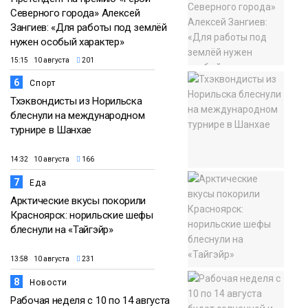
Северного города» Алексей
Зангиев: «Для работы под землёй
нужен особый характер»
15:15 10 августа
201
6
Спорт
Тхэквондисты из Норильска
блеснули на международном
турнире в Шанхае
14:32 10 августа
166
7
Еда
Арктические вкусы покорили
Красноярск: норильские шефы
блеснули на «Тайгэйр»
13:58 10 августа
231
8
Новости
Рабочая неделя с 10 по 14 августа