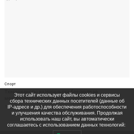
Спорт
Тхэквондисты из Норильска блеснули на
Этот сайт использует файлы cookies и сервисы
международном турнире в Шанхае
сбора технических данных посетителей (данные об
IP-адресе и др.) для обеспечения работоспособности
14:32 10 августа
166
и улучшения качества обслуживания. Продолжая
использовать наш сайт, вы автоматически
соглашаетесь с использованием данных технологий: