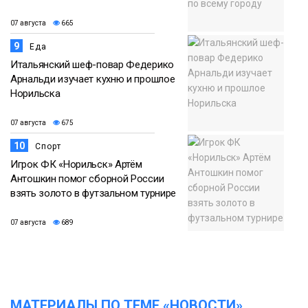
07 августа
665
9
Еда
Итальянский шеф-повар Федерико
Арнальди изучает кухню и прошлое
Норильска
07 августа
675
10
Спорт
Игрок ФК «Норильск» Артём
Антошкин помог сборной России
взять золото в футзальном турнире
07 августа
689
МАТЕРИАЛЫ ПО ТЕМЕ «НОВОСТИ»