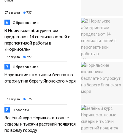
смог
07 августа
737
6
Образование
В Норильске абитуриентам
предлагают 14 специальностей с
перспективой работы в
«Норникеле»
07 августа
727
7
Образование
Норильские школьники бесплатно
отдохнут на берегу Японского моря
07 августа
675
8
Новости
Зелёный курс Норильска: новые
скверы и тысячи растений появятся
по всему городу