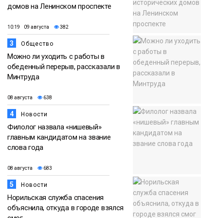
домов на Ленинском проспекте
10:19 09 августа
382
3
Общество
Можно ли уходить с работы в
обеденный перерыв, рассказали в
Минтруда
08 августа
638
4
Новости
Филолог назвала «нишевый»
главным кандидатом на звание
слова года
08 августа
683
5
Новости
Норильская служба спасения
объяснила, откуда в городе взялся