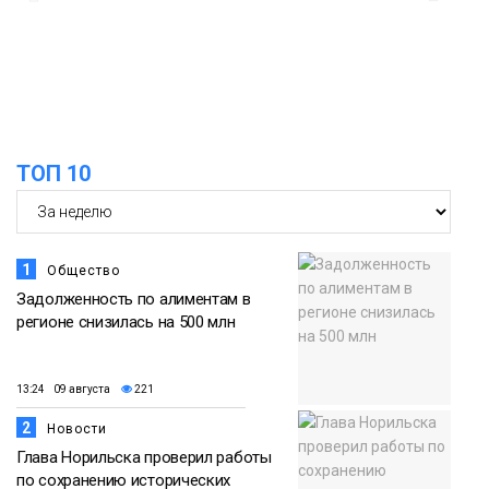
Арнальди изучает кухню и прошлое
07 августа
Норильска
Еда
15:11
Игрок ФК «Норильск» Артём Антошкин
помог сборной России взять золото в
07 августа
футзальном турнире
ТОП 10
Спорт
1
Общество
Задолженность по алиментам в
регионе снизилась на 500 млн
13:24 09 августа
221
2
Новости
Глава Норильска проверил работы
по сохранению исторических