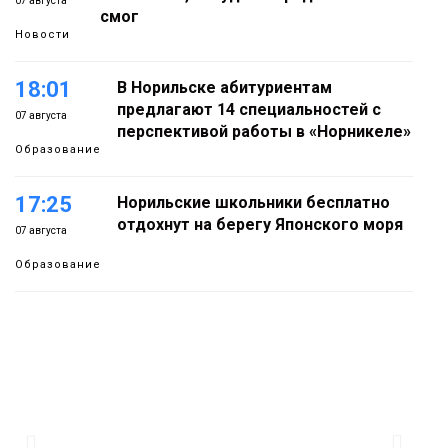
07 августа
смог
Новости
18:01
В Норильске абитуриентам
предлагают 14 специальностей с
07 августа
перспективой работы в «Норникеле»
Образование
17:25
Норильские школьники бесплатно
отдохнут на берегу Японского моря
07 августа
Образование
16:41
Зелёный курс Норильска: новые
скверы и тысячи растений появятся по
07 августа
всему городу
Новости
15:56
Итальянский шеф-повар Федерико