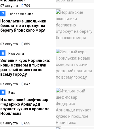
«Норникеле»
07 августа
709
7
Образование
Норильские школьники
бесплатно отдохнут на
берегу Японского моря
07 августа
659
8
Новости
Зелёный курс Норильска:
новые скверы и тысячи
растений появятся по
всему городу
07 августа
647
9
Еда
Итальянский шеф-повар
Федерико Арнальди
изучает кухню и прошлое
Норильска
07 августа
655