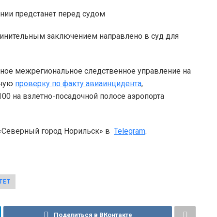
инительным заключением направлено в суд для
чное межрегиональное следственное управление на
нную
проверку по факту авиаинцидента
,
100 на взлетно-посадочной полосе аэропорта
 «Северный город Норильск» в
Telegram
.
ТЕТ
Поделиться в ВКонтакте