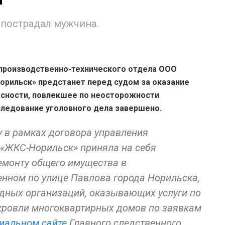
 пострадал мужчина.
производственно-технического отдела ООО
рильск» предстанет перед судом за оказание
асности, повлекшее по неосторожности
следование уголовного дела завершено.
у в рамках договора управления
«ЖКС-Норильск» приняла на себя
емонту общего имущества в
нном по улице Павлова города Норильска,
ядных организаций, оказывающих услуги по
ь кровли многоквартирных домов по заявкам
иальном сайте
Главного следственного