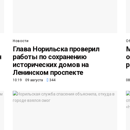
Новости
О
Глава Норильска проверил
М
н
работы по сохранению
о
исторических домов на
р
Ленинском проспекте
10:19 09 августа
344
08