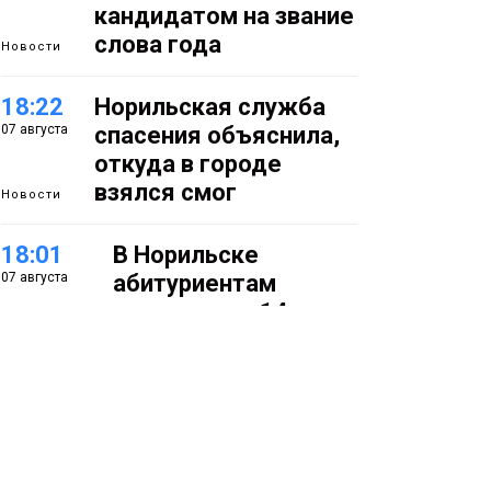
кандидатом на звание
слова года
Новости
18:22
Норильская служба
07 августа
спасения объяснила,
откуда в городе
взялся смог
Новости
18:01
В Норильске
07 августа
абитуриентам
предлагают 14
специальностей с
перспективой
работы в
«Норникеле»
Образование
17:25
Норильские