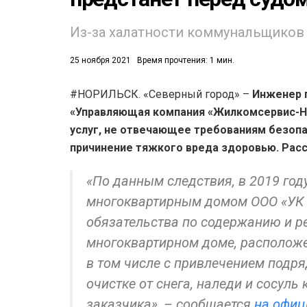
53)
Из-за халатности коммунальщиков
558)
25 ноября 2021
Время прочтения: 1 мин.
#НОРИЛЬСК. «Северный город» –
Инженер 
«Управляющая компания «Жилкомсервис-Но
услуг, не отвечающее требованиям безоп
причинение тяжкого вреда здоровью. Рас
«По данным следствия, в 2019 год
многоквартирным домом ООО «УК 
обязательства по содержанию и р
многоквартирном доме, расположе
в том числе с привлечением подр
очистке от снега, наледи и сосул
заказчика», – сообщается
на офиц