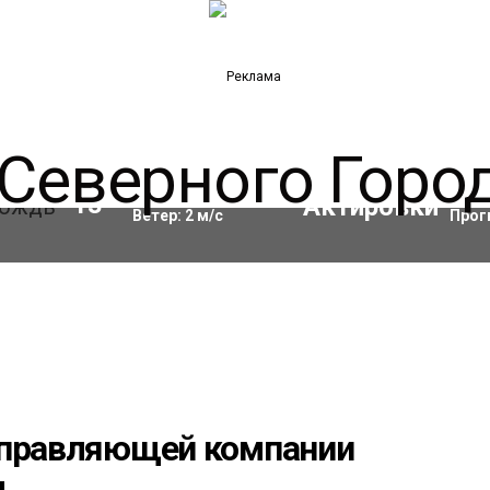
Влажность:
68
%
Акти
13
°C
Ветер:
2
м/с
Прог
управляющей компании
м