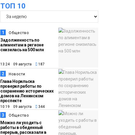
ТОП 10
07 августа
школьники
бесплатно отдохнут
на берегу Японского
моря
Образование
1
Общество
Задолженность по
алиментам в регионе
16:41
Зелёный курс
снизилась на 500 млн
07 августа
Норильска: новые
скверы и тысячи
13:24 09 августа
187
растений появятся по
2
Новости
всему городу
Новости
Глава Норильска
проверил работы по
сохранению исторических
15:56
Итальянский шеф-
домов на Ленинском
проспекте
07 августа
повар Федерико
10:19 09 августа
344
Арнальди изучает
3
Общество
кухню и прошлое
Можно ли уходить с
Норильска
работы в обеденный
Еда
перерыв, рассказали в