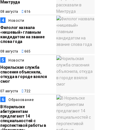
Минтруда
15:11
Игрок ФК «Норильск»
08 августа
616
07 августа
Артём Антошкин
4
Новости
помог сборной России
Филолог назвала
взять золото в
«нишевый» главным
кандидатом на звание
футзальном турнире
Спорт
слова года
08 августа
665
5
Новости
Норильская служба
спасения объяснила,
откуда в городе взялся
смог
07 августа
722
6
Образование
В Норильске
абитуриентам
предлагают 14
специальностей с
перспективой работы в