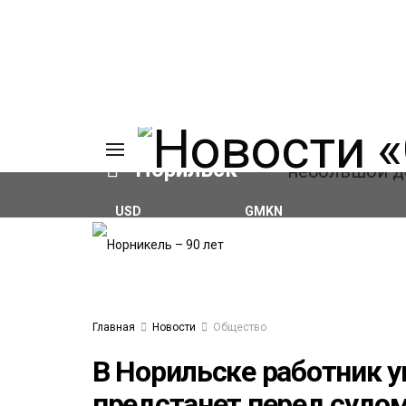
Норильск
USD
GMKN
₽82.17
(+0.93%)
₽124.64
(+0.52%)
ИЯ
А
Ы
А
ОВАНИЕ
Главная
Новости
Общество
ЛОВ
В Норильске работник 
предстанет перед судо