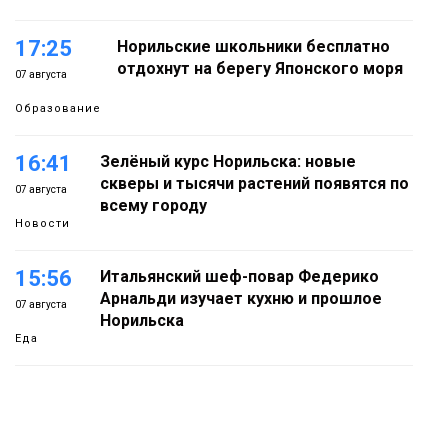
17:25
Норильские школьники бесплатно
отдохнут на берегу Японского моря
07 августа
Образование
16:41
Зелёный курс Норильска: новые
скверы и тысячи растений появятся по
07 августа
всему городу
Новости
15:56
Итальянский шеф-повар Федерико
Арнальди изучает кухню и прошлое
07 августа
Норильска
Еда
15:11
Игрок ФК «Норильск» Артём Антошкин
помог сборной России взять золото в
07 августа
футзальном турнире