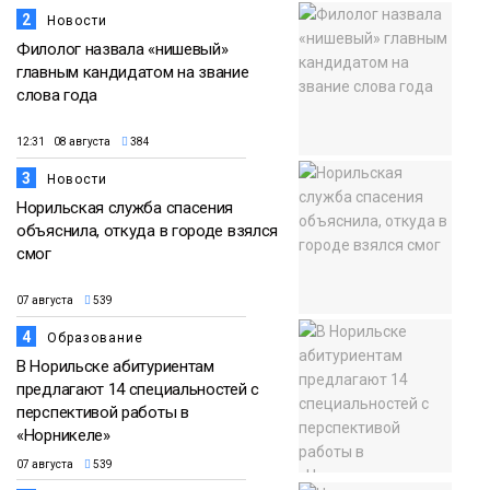
2
Новости
Филолог назвала «нишевый»
главным кандидатом на звание
слова года
12:31 08 августа
384
3
Новости
Норильская служба спасения
объяснила, откуда в городе взялся
смог
07 августа
539
4
Образование
В Норильске абитуриентам
предлагают 14 специальностей с
перспективой работы в
«Норникеле»
07 августа
539