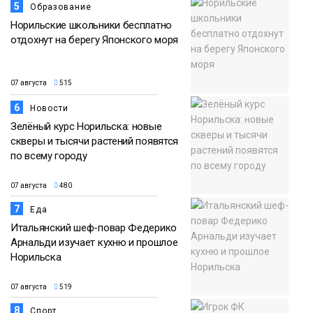
5
Образование
Норильские школьники бесплатно
отдохнут на берегу Японского моря
07 августа
515
6
Новости
Зелёный курс Норильска: новые
скверы и тысячи растений появятся
по всему городу
07 августа
480
7
Еда
Итальянский шеф-повар Федерико
Арнальди изучает кухню и прошлое
Норильска
07 августа
519
8
Спорт