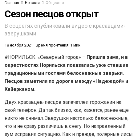
Главная
Новости
Общество
Сезон песцов открыт
В соцсетях опубликовали видео с красавцами-
зверушками.
18 ноября 2021
Время прочтения: 1 мин.
#НОРИЛЬСК. «Северный город» –
Пришла зима, и в
окрестностях Норильска показались уже ставшие
традиционными гостями белоснежные зверьки.
Песцов заметили по дороге между «Надеждой» и
Кайерканом.
Двух красавцев-песцов запечатлел горожанин на
свой телефон. Да так близко, как, кажется, ранее еще
никто не снимал. Зверушки настолько белоснежные,
что и не сразу различишь в снегу. Но направленный
зум исправил ситуацию. Как и прежде, полярные лисы