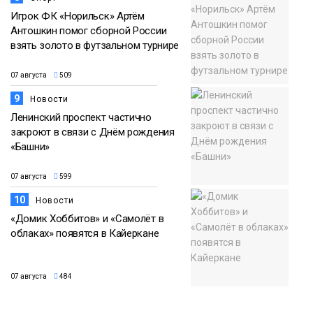
Игрок ФК «Норильск» Артём
Антошкин помог сборной России
взять золото в футзальном турнире
07 августа
509
9
Новости
Ленинский проспект частично
закроют в связи с Днём рождения
«Башни»
07 августа
599
10
Новости
«Домик Хоббитов» и «Самолёт в
облаках» появятся в Кайеркане
07 августа
484