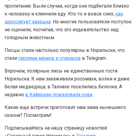
пропитание. Были случаи, когда они подбегали близко
к человеку и клянчили еду. Кто-то и вовсе снял,
как
дрессирует зверька
. Но многие пользователи поступок
не оценили, посчитав, что это издевательство над
голодным животным.
Песцы стали настолько популярны в Норильске, что
стали
героями мемов и стикеров
в Telegram.
Впрочем, полярные лисы не единственные гости
Норильска. К нам захаживали росомахи, волки и даже
белая медведица, в Талнахе поселилась белочка. А
недавно
в Кайеркан пожаловала сова
.
Какие еще встречи приготовит нам зима нынешнего
сезона? Посмотрим!
Подписывайтесь на нашу страницу новостей
«Северный город Норильск» в
Telegram
.