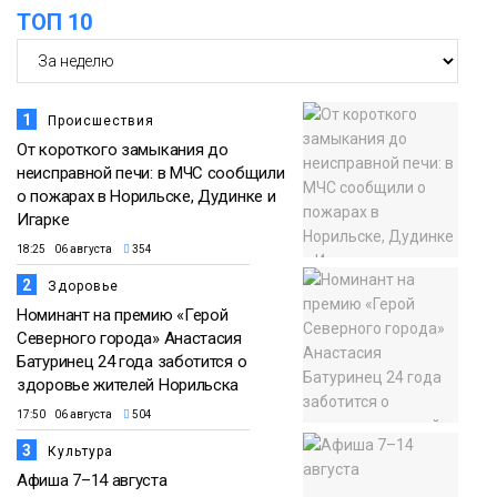
ТОП 10
1
Происшествия
От короткого замыкания до
неисправной печи: в МЧС сообщили
о пожарах в Норильске, Дудинке и
Игарке
18:25 06 августа
354
2
Здоровье
Номинант на премию «Герой
Северного города» Анастасия
Батуринец 24 года заботится о
здоровье жителей Норильска
17:50 06 августа
504
3
Культура
Афиша 7–14 августа