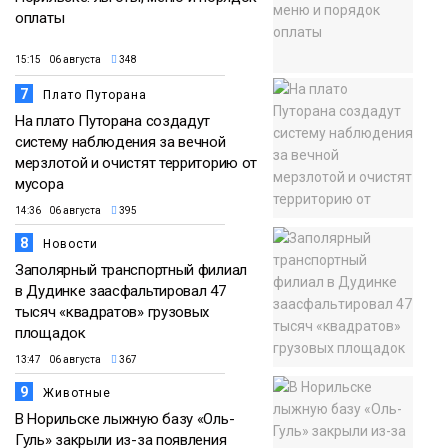
оплаты
15:15 06 августа
348
7
Плато Путорана
На плато Путорана создадут
систему наблюдения за вечной
мерзлотой и очистят территорию от
мусора
14:36 06 августа
395
8
Новости
Заполярный транспортный филиал
в Дудинке заасфальтировал 47
тысяч «квадратов» грузовых
площадок
13:47 06 августа
367
9
Животные
В Норильске лыжную базу «Оль-
Гуль» закрыли из-за появления