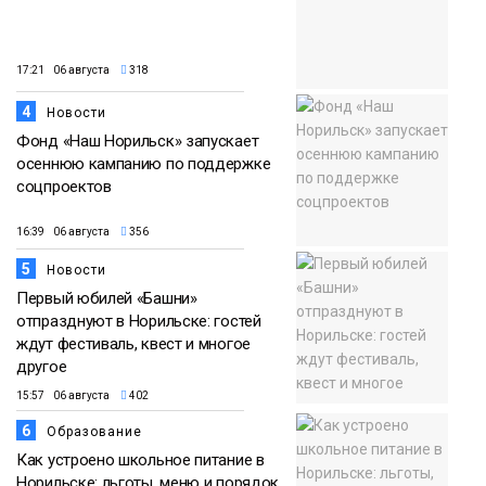
17:21 06 августа
318
4
Новости
Фонд «Наш Норильск» запускает
осеннюю кампанию по поддержке
соцпроектов
16:39 06 августа
356
5
Новости
Первый юбилей «Башни»
отпразднуют в Норильске: гостей
ждут фестиваль, квест и многое
другое
15:57 06 августа
402
6
Образование
Как устроено школьное питание в
Норильске: льготы, меню и порядок