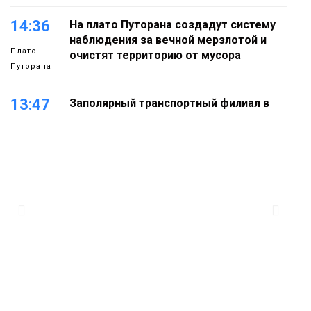
14:36
На плато Путорана создадут систему
наблюдения за вечной мерзлотой и
Плато
очистят территорию от мусора
Путорана
13:47
Заполярный транспортный филиал в
Дудинке заасфальтировал 47 тысяч
«квадратов» грузовых площадок
Новости
13:10
В Норильске лыжную базу «Оль-Гуль»
закрыли из-за появления медведя
Животные
12:25
Барнаул обошёл Красноярск в
списке городов, откуда приехали
Проекты
норильчане
Медиакомпании