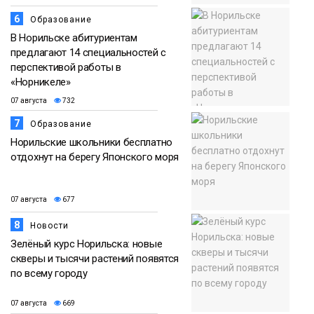
6
Образование
В Норильске абитуриентам
предлагают 14 специальностей с
перспективой работы в
«Норникеле»
07 августа
732
7
Образование
Норильские школьники бесплатно
отдохнут на берегу Японского моря
07 августа
677
8
Новости
Зелёный курс Норильска: новые
скверы и тысячи растений появятся
по всему городу
07 августа
669