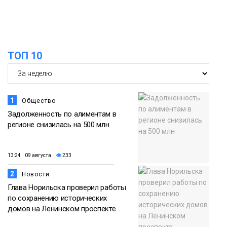
15:11
Игрок ФК «Норильск» Артём Антошкин
помог сборной России взять золото в
07 августа
футзальном турнире
ТОП 10
Спорт
1
Общество
Задолженность по алиментам в
регионе снизилась на 500 млн
13:24 09 августа
233
2
Новости
Глава Норильска проверил работы
по сохранению исторических
домов на Ленинском проспекте