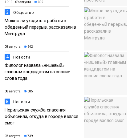
10:19 09 августа
392
3
Общество
Можно ли уходить с работы в
обеденный перерыв, рассказали в
Минтруда
08 августа
642
4
Новости
Филолог назвала «нишевый»
главным кандидатом на звание
слова года
08 августа
685
5
Новости
Норильская служба спасения
объяснила, откуда в городе взялся
смог
07 августа
739