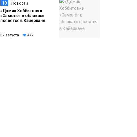
10
Новости
«Домик Хоббитов» и
«Самолёт в облаках»
появятся в Кайеркане
07 августа
477