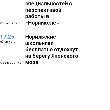
специальностей с
перспективой
работы в
«Норникеле»
Образование
17:25
Норильские
07 августа
школьники
бесплатно отдохнут
на берегу Японского
моря
Образование
16:41
Зелёный курс
07 августа
Норильска: новые
скверы и тысячи
растений появятся по
всему городу
Новости