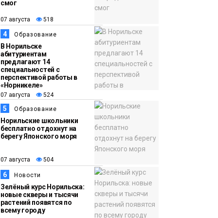
смог
13:59
«Домик Хоббитов» и
07 августа
518
07 августа
«Самолёт в облаках»
4
Образование
появятся в Кайеркане
Новости
В Норильске
абитуриентам
предлагают 14
специальностей с
перспективой работы в
«Норникеле»
07 августа
524
5
Образование
Норильские школьники
бесплатно отдохнут на
берегу Японского моря
07 августа
504
6
Новости
Зелёный курс Норильска:
новые скверы и тысячи
растений появятся по
всему городу