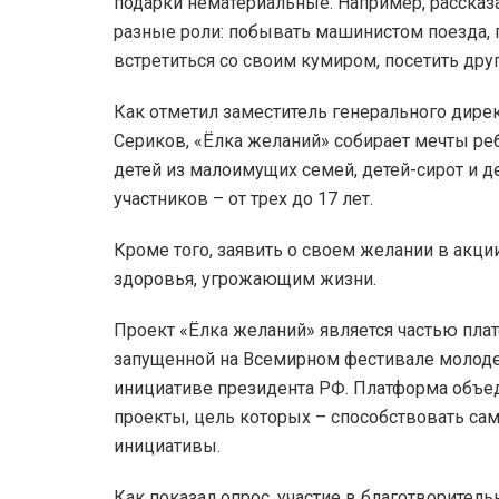
подарки нематериальные. Например, рассказа
разные роли: побывать машинистом поезда,
встретиться со своим кумиром, посетить дру
Как отметил заместитель генерального дире
Сериков, «Ёлка желаний» собирает мечты ре
детей из малоимущих семей, детей-сирот и де
участников – от трех до 17 лет.
Кроме того, заявить о своем желании в акци
здоровья, угрожающим жизни.
Проект «Ёлка желаний» является частью пла
запущенной на Всемирном фестивале молодеж
инициативе президента РФ. Платформа объе
проекты, цель которых – способствовать са
инициативы.
Как показал опрос, участие в благотворител