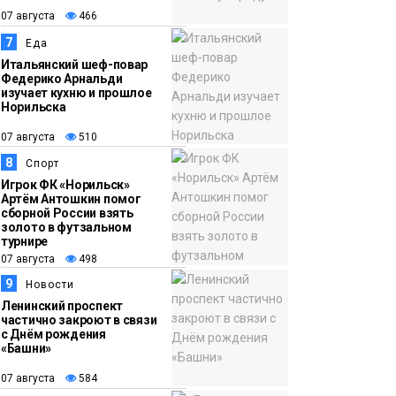
07 августа
466
7
Еда
Итальянский шеф-повар
Федерико Арнальди
изучает кухню и прошлое
Норильска
07 августа
510
8
Спорт
Игрок ФК «Норильск»
Артём Антошкин помог
сборной России взять
золото в футзальном
турнире
07 августа
498
9
Новости
Ленинский проспект
частично закроют в связи
с Днём рождения
«Башни»
07 августа
584