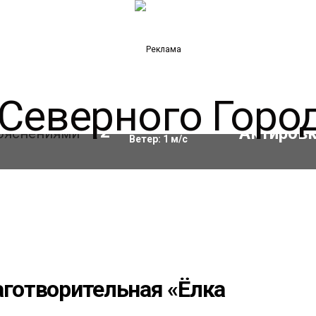
Влажность:
67
%
12
°C
Ветер:
1
м/с
аготворительная «Ёлка