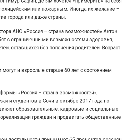
л Тимур Сафин, детям хочется «примерить» на себя
 полицейским или пожарным. Иногда их желание –
гие города или даже страны.
ктора АНО «Россия – страна возможностей» Антон
бят с ограниченными возможностями здоровья,
тей, оставшихся без попечения родителей. Возраст
и могут и взрослые старше 60 лет с состоянием
тформы «Россия – страна возможностей»,
и и студентов в Сочи в октябре 2017 года по
диняет образовательные, кадровые и социальные
мореализации граждан и продвигать общественные
ьной деятельности принимают 65 процентов россиян.