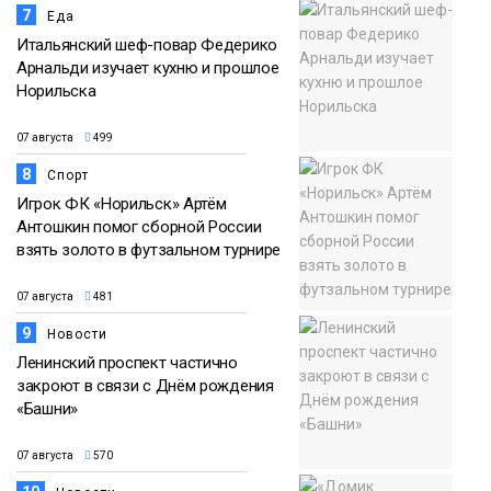
7
Еда
Итальянский шеф-повар Федерико
Арнальди изучает кухню и прошлое
Норильска
07 августа
499
8
Спорт
Игрок ФК «Норильск» Артём
Антошкин помог сборной России
взять золото в футзальном турнире
07 августа
481
9
Новости
Ленинский проспект частично
закроют в связи с Днём рождения
«Башни»
07 августа
570