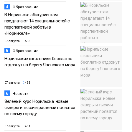
4
Образование
В Норильске абитуриентам
предлагают 14 специальностей с
перспективой работы в
«Норникеле»
07 августа
513
5
Образование
Норильские школьники бесплатно
отдохнут на берегу Японского моря
07 августа
493
6
Новости
Зелёный курс Норильска: новые
скверы и тысячи растений появятся
по всему городу
07 августа
451