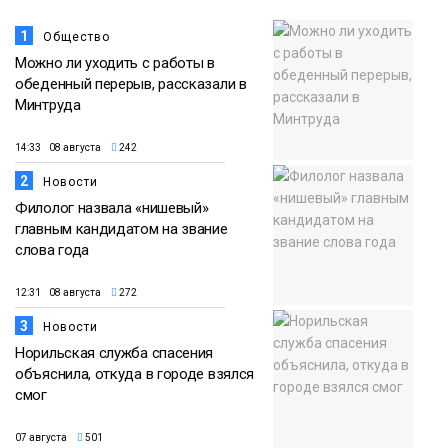
1
Общество
Можно ли уходить с работы в
обеденный перерыв, рассказали в
Минтруда
14:33 08 августа
242
2
Новости
Филолог назвала «нишевый»
главным кандидатом на звание
слова года
12:31 08 августа
272
3
Новости
Норильская служба спасения
объяснила, откуда в городе взялся
смог
07 августа
501