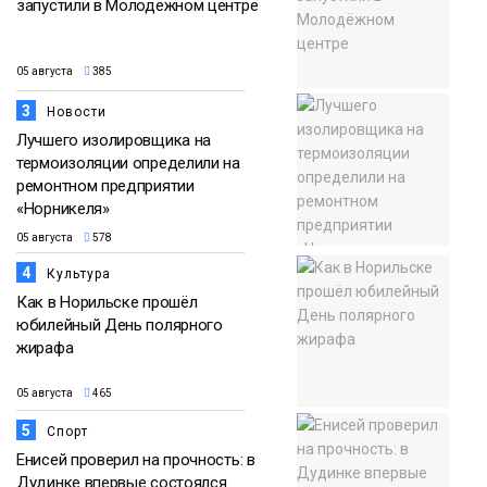
запустили в Молодёжном центре
05 августа
385
3
Новости
Лучшего изолировщика на
термоизоляции определили на
ремонтном предприятии
«Норникеля»
05 августа
578
4
Культура
Как в Норильске прошёл
юбилейный День полярного
жирафа
05 августа
465
5
Спорт
Енисей проверил на прочность: в
Дудинке впервые состоялся