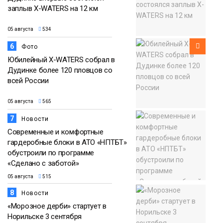
заплыв X-WATERS на 12 км
05 августа
534
6
Фото
Юбилейный X-WATERS собрал в
Дудинке более 120 пловцов со
всей России
05 августа
565
7
Новости
Современные и комфортные
гардеробные блоки в АТО «НПТБТ»
обустроили по программе
«Сделано с заботой»
05 августа
515
8
Новости
«Морозное дерби» стартует в
Норильске 3 сентября