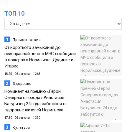
ТОП 10
1
Происшествия
От короткого замыкания до
неисправной печи: в МЧС сообщили
о пожарах в Норильске, Дудинке и
Игарке
18:25 06 августа
265
2
Здоровье
Номинант на премию «Герой
Северного города» Анастасия
Батуринец 24 года заботится о
здоровье жителей Норильска
17:50 06 августа
390
3
Культура