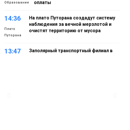
оплаты
Образование
14:36
На плато Путорана создадут систему
наблюдения за вечной мерзлотой и
Плато
очистят территорию от мусора
Путорана
13:47
Заполярный транспортный филиал в
Дудинке заасфальтировал 47 тысяч
«квадратов» грузовых площадок
Новости
13:10
В Норильске лыжную базу «Оль-Гуль»
закрыли из-за появления медведя
Животные
12:25
Барнаул обошёл Красноярск в
списке городов, откуда приехали
Проекты
норильчане
Медиакомпании