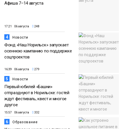
Афиша 7–14 августа
17:21 06 августа
248
4
Новости
Фонд «Наш Норильск» запускает
осеннюю кампанию по поддержке
соцпроектов
16:39 06 августа
279
5
Новости
Первый юбилей «Башни»
отпразднуют в Норильске: гостей
ждут фестиваль, квест и многое
другое
15:57 06 августа
332
6
Образование