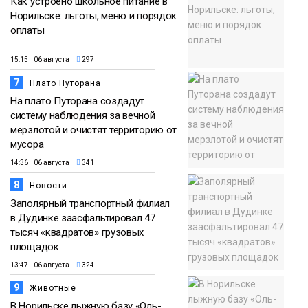
Как устроено школьное питание в
Норильске: льготы, меню и порядок
оплаты
15:15 06 августа
297
7
Плато Путорана
На плато Путорана создадут
систему наблюдения за вечной
мерзлотой и очистят территорию от
мусора
14:36 06 августа
341
8
Новости
Заполярный транспортный филиал
в Дудинке заасфальтировал 47
тысяч «квадратов» грузовых
площадок
13:47 06 августа
324
9
Животные
В Норильске лыжную базу «Оль-