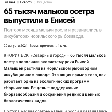
Главная
Новости
Общество
65 тысяч мальков осетра
выпустили в Енисей
Полтора месяца мальки росли и развивались в
инкубаторах норильского рыбозавода.
20 августа 2021
Время прочтения: 1 мин.
#НОРИЛЬСК. «Северный город» –
65 тысяч мальков
осетра пополнили экосистему реки Енисей.
Малышей растили на Норильском рыбоводном
инкубационном заводе. Эта акция пример того, как
работает одна из экологических программ
«Норникеля». Ее цель – поддержание
биоразнообразия и сохранения редких и ценных
биологических видов
.
Полтора месяца осетры-малыши росли и развивались