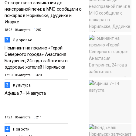
От короткого замыкания до
неисправной печи: в МЧС сообщили о
пожарах в Норильске, Дудинке и
Игарке
18:25 06 августа
207
2
Здоровье
Номинант на премию «Герой
Северного города» Анастасия
Батуринец 24 года заботится о
здоровье жителей Норильска
17:50 06 августа
320
3
Культура
Афиша 7–14 августа
17:21 06 августа
211
4
Новости