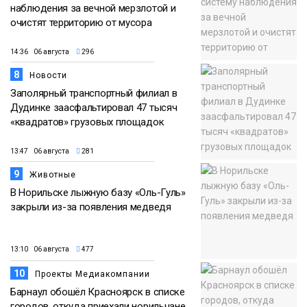
наблюдения за вечной мерзлотой и
очистят территорию от мусора
14:36 06 августа
296
8
Новости
Заполярный транспортный филиал в
Дудинке заасфальтировал 47 тысяч
«квадратов» грузовых площадок
13:47 06 августа
281
9
Животные
В Норильске лыжную базу «Оль-Гуль»
закрыли из-за появления медведя
13:10 06 августа
477
10
Проекты Медиакомпании
Барнаул обошёл Красноярск в списке
городов, откуда приехали норильчане