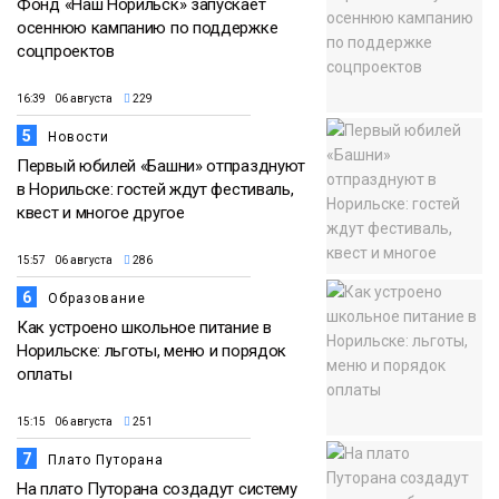
Фонд «Наш Норильск» запускает
осеннюю кампанию по поддержке
соцпроектов
16:39 06 августа
229
5
Новости
Первый юбилей «Башни» отпразднуют
в Норильске: гостей ждут фестиваль,
квест и многое другое
15:57 06 августа
286
6
Образование
Как устроено школьное питание в
Норильске: льготы, меню и порядок
оплаты
15:15 06 августа
251
7
Плато Путорана
На плато Путорана создадут систему