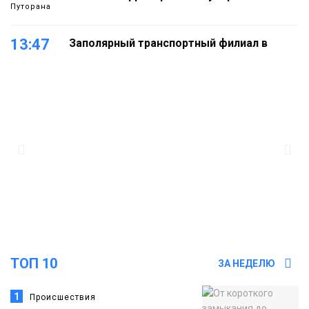
Путорана
13:47
Заполярный транспортный филиал в
Дудинке заасфальтировал 47 тысяч
«квадратов» грузовых площадок
Новости
13:10
В Норильске лыжную базу «Оль-Гуль»
закрыли из-за появления медведя
Животные
12:25
Барнаул обошёл Красноярск в
списке городов, откуда приехали
Проекты
норильчане
Медиакомпании
ТОП 10
ЗА НЕДЕЛЮ
1
Происшествия