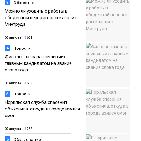
3
Общество
Можно ли уходить с работы в
обеденный перерыв, рассказали в
Минтруда
08 августа
654
4
Новости
Филолог назвала «нишевый»
главным кандидатом на звание
слова года
08 августа
699
5
Новости
Норильская служба спасения
объяснила, откуда в городе взялся
смог
07 августа
752
6
Образование