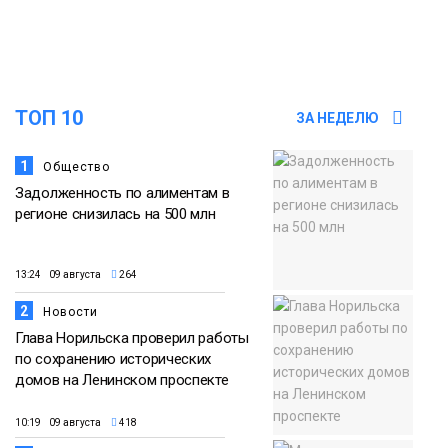
Еда
15:11
Игрок ФК «Норильск» Артём Антошкин
помог сборной России взять золото в
07 августа
футзальном турнире
ТОП 10
ЗА НЕДЕЛЮ
Спорт
1
Общество
Задолженность по алиментам в
регионе снизилась на 500 млн
13:24 09 августа
264
2
Новости
Глава Норильска проверил работы
по сохранению исторических
домов на Ленинском проспекте
10:19 09 августа
418