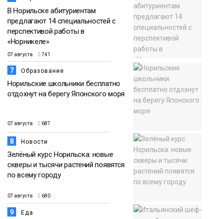
В Норильске абитуриентам
предлагают 14 специальностей с
перспективой работы в
«Норникеле»
07 августа
741
7
Образование
Норильские школьники бесплатно
отдохнут на берегу Японского моря
07 августа
687
8
Новости
Зелёный курс Норильска: новые
скверы и тысячи растений появятся
по всему городу
07 августа
680
9
Еда