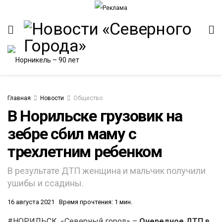
Главная
Новости
Общество
В Норильске грузовик на
зебре сбил маму с
ИТЕТ
трехлетним ребенком
В результате ДТП женщина и мальчик получили
ушибы и ссадины.
16 августа 2021
Время прочтения: 1 мин.
#НОРИЛЬСК. «Северный город» –
Очередное ДТП в