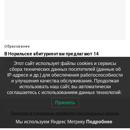
Образование
В Норильске абитуриентам предлагают 14
специальностей с перспективой работы в
Этот сайт использует файлы cookies и сервисы
«Норникеле»
сбора технических данных посетителей (данные об
IP-адресе и др.) для обеспечения работоспособности
07 августа
741
и улучшения качества обслуживания. Продолжая
использовать наш сайт, вы автоматически
соглашаетесь с использованием данных технологий:
Принять
Все права защищены © ООО
«Медиакомпания «Северный
Политика в отношении обработки персональных данных
город». 18+
Мы используем Яндекс Метрику
Подробнее