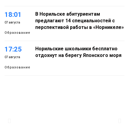
18:01
В Норильске абитуриентам
предлагают 14 специальностей с
07 августа
перспективой работы в «Норникеле»
Образование
17:25
Норильские школьники бесплатно
отдохнут на берегу Японского моря
07 августа
Образование
16:41
Зелёный курс Норильска: новые
скверы и тысячи растений появятся по
07 августа
всему городу
Новости
15:56
Итальянский шеф-повар Федерико
Арнальди изучает кухню и прошлое
07 августа
Норильска