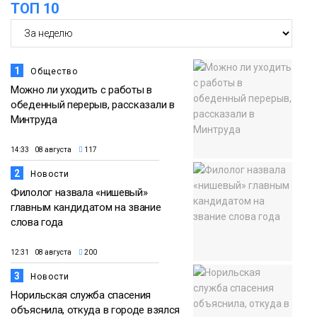
ТОП 10
Новости
1
Общество
Можно ли уходить с работы в
обеденный перерыв, рассказали в
Минтруда
14:33 08 августа
117
2
Новости
Филолог назвала «нишевый»
главным кандидатом на звание
слова года
12:31 08 августа
200
3
Новости
Норильская служба спасения
объяснила, откуда в городе взялся