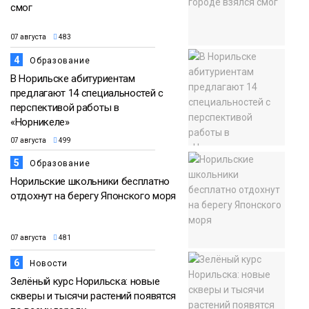
смог
07 августа
483
4
Образование
В Норильске абитуриентам
предлагают 14 специальностей с
перспективой работы в
«Норникеле»
07 августа
499
5
Образование
Норильские школьники бесплатно
отдохнут на берегу Японского моря
07 августа
481
6
Новости
Зелёный курс Норильска: новые
скверы и тысячи растений появятся