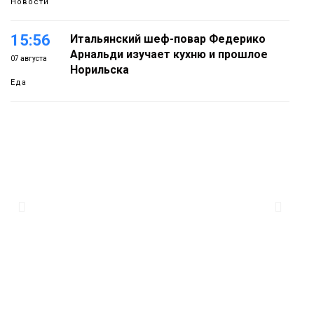
Новости
15:56
Итальянский шеф-повар Федерико
Арнальди изучает кухню и прошлое
07 августа
Норильска
Еда
15:11
Игрок ФК «Норильск» Артём Антошкин
помог сборной России взять золото в
07 августа
футзальном турнире
Спорт
14:30
Ленинский проспект частично закроют
в связи с Днём рождения «Башни»
07 августа
Новости
13:59
«Домик Хоббитов» и «Самолёт в
облаках» появятся в Кайеркане
07 августа