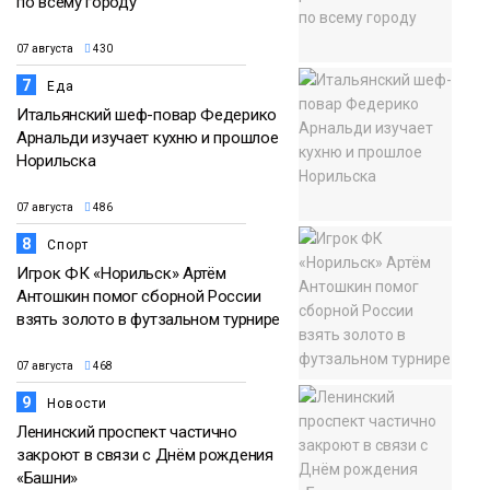
по всему городу
07 августа
430
7
Еда
Итальянский шеф-повар Федерико
Арнальди изучает кухню и прошлое
Норильска
07 августа
486
8
Спорт
Игрок ФК «Норильск» Артём
Антошкин помог сборной России
взять золото в футзальном турнире
07 августа
468
9
Новости
Ленинский проспект частично
закроют в связи с Днём рождения
«Башни»