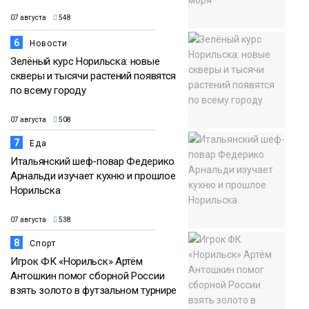
07 августа
548
6
Новости
Зелёный курс Норильска: новые
скверы и тысячи растений появятся
по всему городу
07 августа
508
7
Еда
Итальянский шеф-повар Федерико
Арнальди изучает кухню и прошлое
Норильска
07 августа
538
8
Спорт
Игрок ФК «Норильск» Артём
Антошкин помог сборной России
взять золото в футзальном турнире