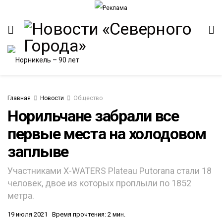
Главная
Новости
Общество
Норильчане забрали все
первые места на холодовом
заплыве
Участниками X-WATERS Plateau Putorana стали 18
человек, двое из которых проплыли по 1852
метра.
19 июля 2021
Время прочтения: 2 мин.