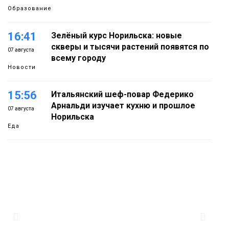
Образование
16:41
Зелёный курс Норильска: новые
скверы и тысячи растений появятся по
07 августа
всему городу
Новости
15:56
Итальянский шеф-повар Федерико
Арнальди изучает кухню и прошлое
07 августа
Норильска
Еда
15:11
Игрок ФК «Норильск» Артём Антошкин
помог сборной России взять золото в
07 августа
футзальном турнире
Спорт
14:30
Ленинский проспект частично закроют
в связи с Днём рождения «Башни»
07 августа