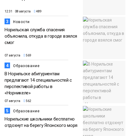
12:31 08 августа
489
3
Новости
Норильская служба спасения
объяснила, откуда в городе взялся
смог
07 августа
569
4
Образование
В Норильске абитуриентам
предлагают 14 специальностей с
перспективой работы в
«Норникеле»
07 августа
562
5
Образование
Норильские школьники бесплатно
отдохнут на берегу Японского моря