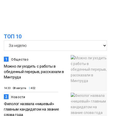
Новости
13:59
«Домик Хоббитов» и «Самолёт в
облаках» появятся в Кайеркане
07 августа
ТОП 10
Новости
1
Общество
Можно ли уходить с работы в
обеденный перерыв, рассказали в
Минтруда
14:33 08 августа
402
2
Новости
Филолог назвала «нишевый»
главным кандидатом на звание
слова года