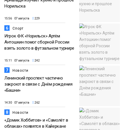
Арнальди изучает кухню и прошлое
Норильска
15:56 07 августа
229
6
Спорт
Игрок ФК «Норильск» Артём
Антошкин помог сборной России
взять золото в футзальном турнире
15:11 07 августа
242
7
Новости
Ленинский проспект частично
закроют в связи с Днём рождения
«Башни»
14:30 07 августа
262
8
Новости
«Домик Хоббитов» и «Самолёт в
облаках» появятся в Кайеркане