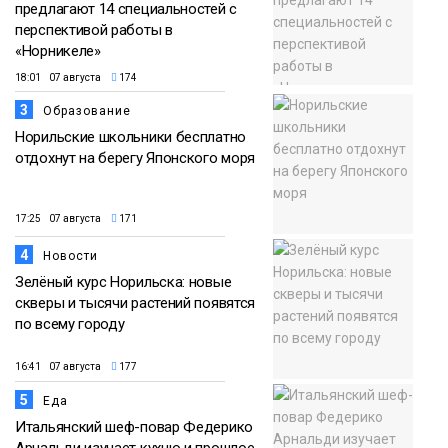
предлагают 14 специальностей с
перспективой работы в
«Норникеле»
18:01 07 августа
174
3
Образование
Норильские школьники бесплатно
отдохнут на берегу Японского моря
17:25 07 августа
171
4
Новости
Зелёный курс Норильска: новые
скверы и тысячи растений появятся
по всему городу
16:41 07 августа
177
5
Еда
Итальянский шеф-повар Федерико