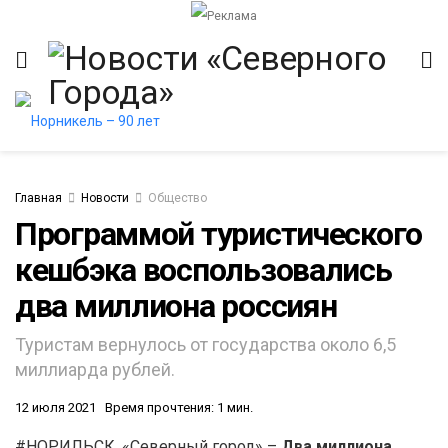
Главная
Новости
Общество
Программой туристического
кешбэка воспользовались
итет
два миллиона россиян
Туристам вернулось от государства около 6,5
миллиарда рублей.
12 июля 2021
Время прочтения: 1 мин.
#НОРИЛЬСК. «Северный город» –
Два миллиона