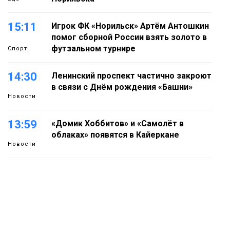
15:11
Игрок ФК «Норильск» Артём Антошкин
помог сборной России взять золото в
футзальном турнире
Спорт
14:30
Ленинский проспект частично закроют
в связи с Днём рождения «Башни»
Новости
13:59
«Домик Хоббитов» и «Самолёт в
облаках» появятся в Кайеркане
Новости
13:08
Предстоящие выходные в Норильске
будут зябкими, пасмурными и
дождливыми
Новости
12:32
Как в Норильске помогают женщинам