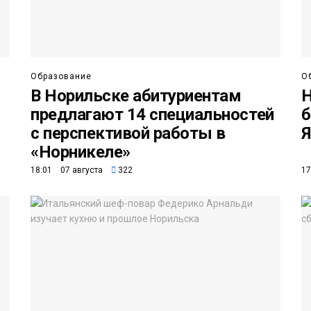
Образование
О
В Норильске абитуриентам
Н
предлагают 14 специальностей
б
с перспективой работы в
Я
«Норникеле»
18:01 07 августа
322
17