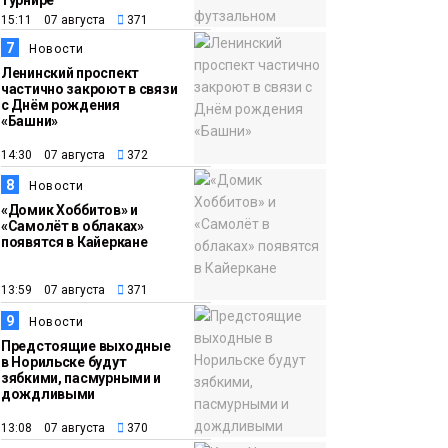
турнире
15:11 07 августа
371
7
Новости
Ленинский проспект
частично закроют в связи
с Днём рождения
«Башни»
14:30 07 августа
372
8
Новости
«Домик Хоббитов» и
«Самолёт в облаках»
появятся в Кайеркане
13:59 07 августа
371
9
Новости
Предстоящие выходные
в Норильске будут
зябкими, пасмурными и
дождливыми
13:08 07 августа
370