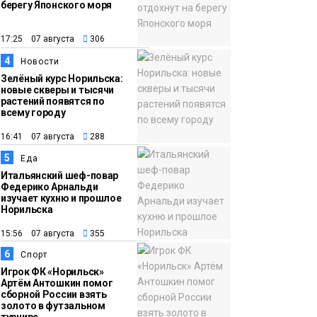
берегу Японского моря
12:32
Как в Норильске
помогают женщинам
17:25 07 августа
306
из исправительного
4
Новости
центра
Зелёный курс Норильска:
новые скверы и тысячи
адаптироваться к
растений появятся по
жизни
всему городу
Общество
16:41 07 августа
288
5
Еда
Итальянский шеф-повар
Федерико Арнальди
изучает кухню и прошлое
Норильска
15:56 07 августа
355
6
Спорт
Игрок ФК «Норильск»
Артём Антошкин помог
сборной России взять
золото в футзальном