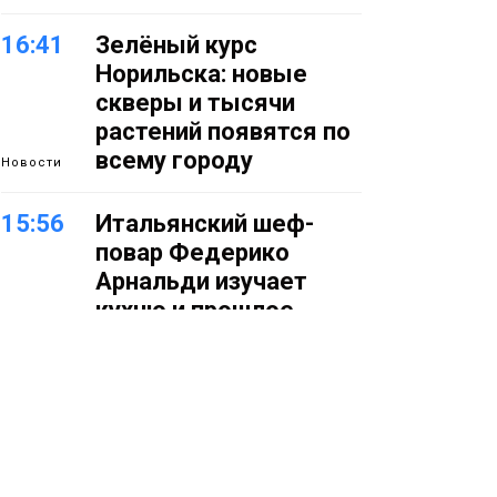
16:41
Зелёный курс
Норильска: новые
скверы и тысячи
растений появятся по
всему городу
Новости
15:56
Итальянский шеф-
повар Федерико
Арнальди изучает
кухню и прошлое
Норильска
Еда
15:11
Игрок ФК «Норильск»
Артём Антошкин
помог сборной России
взять золото в