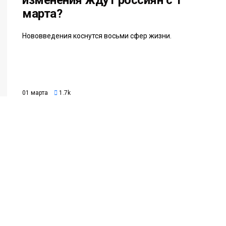
изменения ждут россиян с 1
марта?
Нововведения коснутся восьми сфер жизни.
01 марта
1.7k