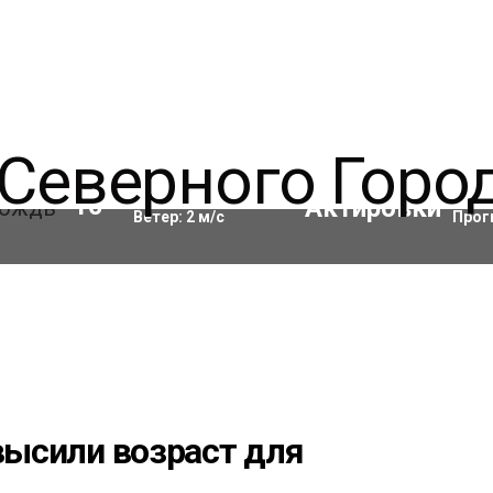
Влажность:
98
%
Акти
10
°C
Ветер:
2
м/с
Прог
овысили возраст для