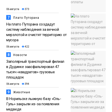
06 августа
373
7
Плато Путорана
На плато Путорана создадут
систему наблюдения за вечной
мерзлотой и очистят территорию от
мусора
06 августа
422
8
Новости
Заполярный транспортный филиал
в Дудинке заасфальтировал 47
тысяч «квадратов» грузовых
площадок
06 августа
394
9
Животные
В Норильске лыжную базу «Оль-
Гуль» закрыли из-за появления
медведя