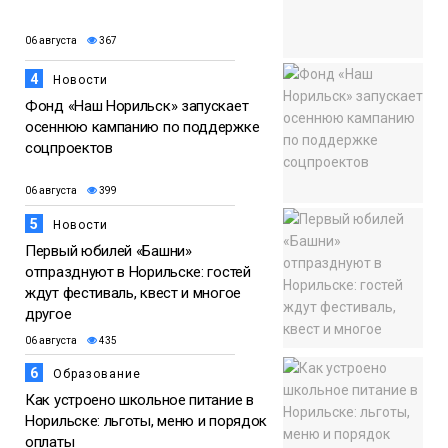
06 августа
367
4
Новости
Фонд «Наш Норильск» запускает
осеннюю кампанию по поддержке
соцпроектов
06 августа
399
5
Новости
Первый юбилей «Башни»
отпразднуют в Норильске: гостей
ждут фестиваль, квест и многое
другое
06 августа
435
6
Образование
Как устроено школьное питание в
Норильске: льготы, меню и порядок
оплаты