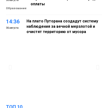
06 августа
оплаты
Образование
14:36
На плато Путорана создадут систему
наблюдения за вечной мерзлотой и
06 августа
очистят территорию от мусора
Плато
Путорана
13:47
Заполярный транспортный филиал в
Дудинке заасфальтировал 47 тысяч
06 августа
«квадратов» грузовых площадок
Новости
13:10
В Норильске лыжную базу «Оль-Гуль»
закрыли из-за появления медведя
06 августа
Животные
ТОП 10