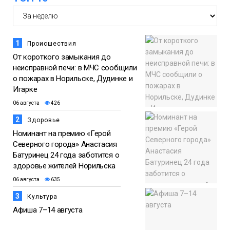
12:25
Барнаул обошёл Красноярск в
списке городов, откуда приехали
06 августа
норильчане
Проекты
1
Происшествия
Медиакомпании
От короткого замыкания до
неисправной печи: в МЧС сообщили
о пожарах в Норильске, Дудинке и
Игарке
06 августа
426
2
Здоровье
Номинант на премию «Герой
Северного города» Анастасия
Батуринец 24 года заботится о
здоровье жителей Норильска
06 августа
635
3
Культура
Афиша 7–14 августа