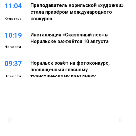
11:04
Преподаватель норильской «художки»
стала призёром международного
конкурса
Культура
10:19
Инсталляция «Сказочный лес» в
Норильске зажжётся 10 августа
Новости
09:37
Норильск зовёт на фотоконкурс,
посвященный главному
туристическому празднику
Новости
18:22
Синоптики предупредили о ливнях,
граде и шквалистом ветре на юге
05 августа
Таймыра
17:37
Акцию «Помоги пойти учиться»
запустили в Молодёжном центре
05 августа