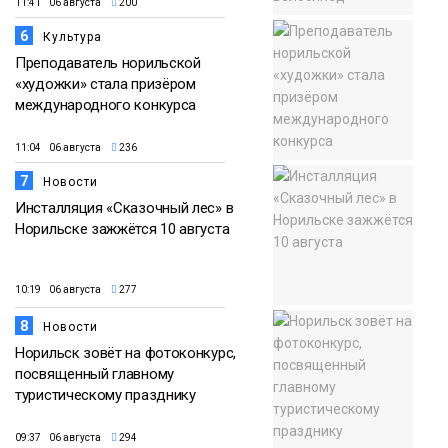
11:41 06 августа
200
6
Культура
Преподаватель норильской
«художки» стала призёром
международного конкурса
11:04 06 августа
236
7
Новости
Инсталляция «Сказочный лес» в
Норильске зажжётся 10 августа
10:19 06 августа
277
8
Новости
Норильск зовёт на фотоконкурс,
посвященный главному
туристическому празднику
09:37 06 августа
294