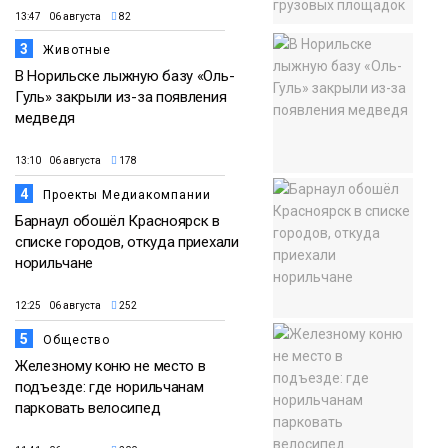
13:47 06 августа
82
3
Животные
В Норильске лыжную базу «Оль-
Гуль» закрыли из-за появления
медведя
13:10 06 августа
178
4
Проекты Медиакомпании
Барнаул обошёл Красноярск в
списке городов, откуда приехали
норильчане
12:25 06 августа
252
5
Общество
Железному коню не место в
подъезде: где норильчанам
парковать велосипед