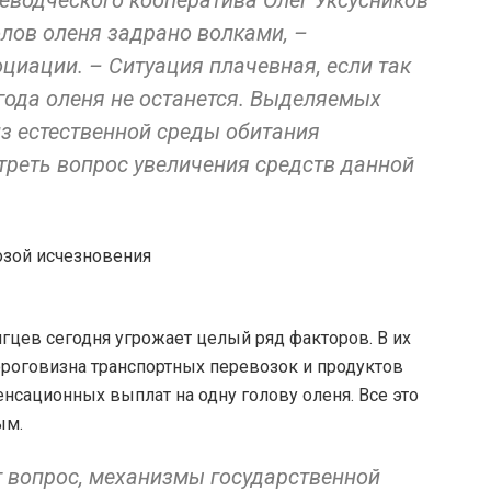
еводческого кооператива Олег Уксусников
голов оленя задрано волками, –
циации. – Ситуация плачевная, если так
 года оленя не останется. Выделяемых
из естественной среды обитания
треть вопрос увеличения средств данной
гцев сегодня угрожает целый ряд факторов. В их
дороговизна транспортных перевозок и продуктов
енсационных выплат на одну голову оленя. Все это
ым.
 вопрос, механизмы государственной