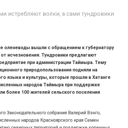
и истребляют волки, а сами тундровики
ие оленеводы вышли с обращением к губернатору
ь от исчезновения. Тундровики предлагают
редприятие при администрации Таймыра. Тему
иционного природопользования подняли на
о языка и культуры, которые прошли в Хатанге
численных народов Таймыра при поддержке
ли более 100 жителей сельского поселения
го Законодательного собрания Валерий Вэнго,
сленных народов Красноярского края Семен
витию северных территорий и поддержке коренных