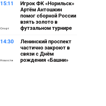
15:11
Игрок ФК «Норильск»
Артём Антошкин
помог сборной России
взять золото в
футзальном турнире
Спорт
14:30
Ленинский проспект
частично закроют в
связи с Днём
рождения «Башни»
Новости
13:59
«Домик Хоббитов» и
«Самолёт в облаках»
появятся в Кайеркане
Новости
13:08
Предстоящие
выходные в