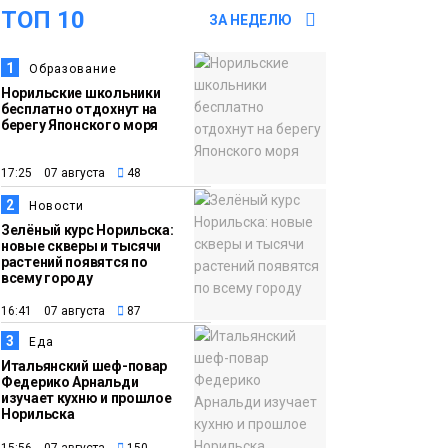
ТОП 10
Норильске будут
ЗА НЕДЕЛЮ
зябкими, пасмурными
1
Образование
и дождливыми
Новости
Норильские школьники
бесплатно отдохнут на
берегу Японского моря
12:32
Как в Норильске
помогают женщинам
17:25 07 августа
48
из исправительного
2
центра
Новости
Зелёный курс Норильска:
адаптироваться к
новые скверы и тысячи
жизни
растений появятся по
Общество
всему городу
16:41 07 августа
87
11:53
22 земских работника
культуры отправятся
3
Еда
Итальянский шеф-повар
в малые города и сёла
Федерико Арнальди
региона
изучает кухню и прошлое
Культура
Норильска
15:56 07 августа
150