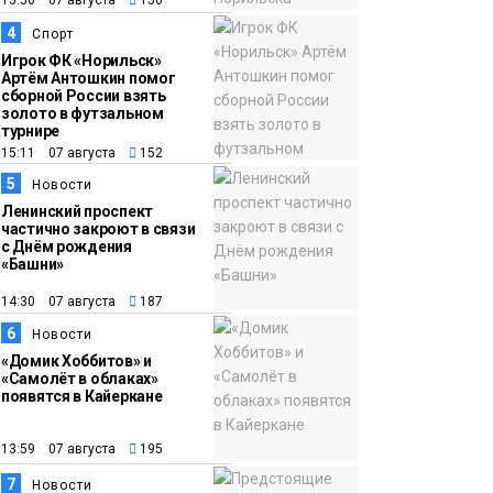
11:10
«ЗдравКонтроль» для
оперативной связи
4
Спорт
пациентов с
Игрок ФК «Норильск»
Артём Антошкин помог
медучреждениями
сборной России взять
золото в футзальном
запустили в регионе
Здоровье
турнире
15:11 07 августа
152
5
Новости
Ленинский проспект
частично закроют в связи
с Днём рождения
«Башни»
14:30 07 августа
187
6
Новости
«Домик Хоббитов» и
«Самолёт в облаках»
появятся в Кайеркане
13:59 07 августа
195
7
Новости