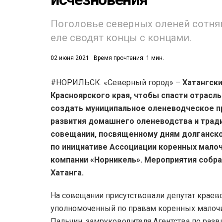
Поголовье северных оленей сотням
еле сводят концы с концами.
02 июня 2021
Время прочтения: 1 мин.
#НОРИЛЬСК. «Северный город» –
Хатангск
53)
Красноярского края, чтобы спасти отрасл
558)
создать муниципальное оленеводческое п
развития домашнего оленеводства и трад
совещании, посвященному дням долганског
по инициативе Ассоциации коренных мало
компании «Норникель». Мероприятия собра
Хатанга.
На совещании присутствовали депутат краево
уполномоченный по правам коренных малочи
Пальчин, замруководителя Агентства по раз