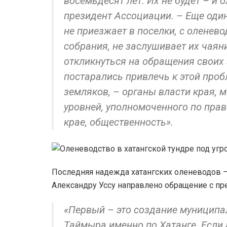
восемьдесят лет. Их не будет – и 
президент Ассоциации. – Еще один
не приезжает в поселки, с оленево
собрания, не заслушивает их чаян
откликнуться на обращения своих 
постарались привлечь к этой проб
земляков, – органы власти края, 
уровней, уполномоченного по пра
крае, общественность».
Последняя надежда хатангских оленеводов –
Александру Уссу направлено обращение с п
«Первый – это создание муниципа
Таймыра именно по Хатанге. Если