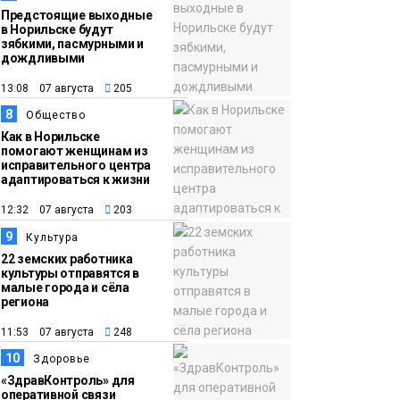
Предстоящие выходные
в Норильске будут
зябкими, пасмурными и
дождливыми
13:08 07 августа
205
8
Общество
Как в Норильске
помогают женщинам из
исправительного центра
адаптироваться к жизни
12:32 07 августа
203
9
Культура
22 земских работника
культуры отправятся в
малые города и сёла
региона
11:53 07 августа
248
10
Здоровье
«ЗдравКонтроль» для
оперативной связи