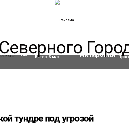
Влажность:
93
%
Акти
12
°C
Ветер:
3
м/с
Прог
кой тундре под угрозой