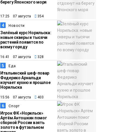
берегу Японского моря
12:32
Как в Норильске
помогают женщинам
17:25 07 августа
354
из исправительного
4
Новости
центра
Зелёный курс Норильска:
новые скверы и тысячи
адаптироваться к
растений появятся по
жизни
всему городу
Общество
16:41 07 августа
328
5
Еда
Итальянский шеф-повар
Федерико Арнальди
изучает кухню и прошлое
Норильска
15:56 07 августа
403
6
Спорт
Игрок ФК «Норильск»
Артём Антошкин помог
сборной России взять
золото в футзальном