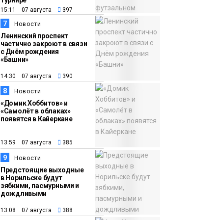
турнире
15:11 07 августа
397
7
Новости
Ленинский проспект
частично закроют в связи
с Днём рождения
«Башни»
14:30 07 августа
390
8
Новости
«Домик Хоббитов» и
«Самолёт в облаках»
появятся в Кайеркане
13:59 07 августа
385
9
Новости
Предстоящие выходные
в Норильске будут
зябкими, пасмурными и
дождливыми
13:08 07 августа
388