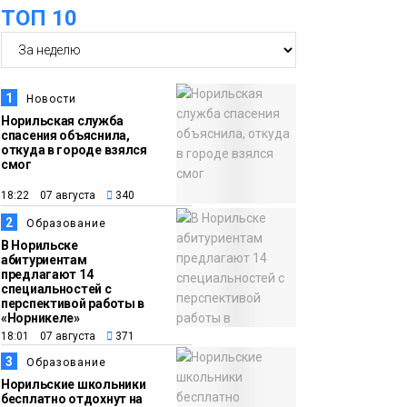
ТОП 10
футзальном турнире
Спорт
14:30
Ленинский проспект
частично закроют в
1
Новости
связи с Днём
Норильская служба
спасения объяснила,
рождения «Башни»
Новости
откуда в городе взялся
смог
13:59
«Домик Хоббитов» и
18:22 07 августа
340
«Самолёт в облаках»
2
Образование
появятся в Кайеркане
Новости
В Норильске
абитуриентам
предлагают 14
13:08
Предстоящие
специальностей с
перспективой работы в
выходные в
«Норникеле»
Норильске будут
18:01 07 августа
371
зябкими, пасмурными
3
Образование
и дождливыми
Норильские школьники
Новости
бесплатно отдохнут на