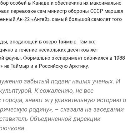
бор особей в Канаде и обеспечила их максимально
овал перевозке сам министр обороны СССР маршал
оенный Ан-22 «Антей», самый большой самолет того
ады, впадающей в озеро Таймыр. Там же
дично в течение нескольких десятков лет
й фауны. Формально эксперимент окончился в 1988
ь» на Таймыр и в Российскую Арктику.
луженно забытый подвиг наших ученых. И
скульптурой. К сожалению, не все
х города, знают эту удивительную историю о
рическую родину», – сказала на заседании
ставитель Объединенной дирекции
рючкова.