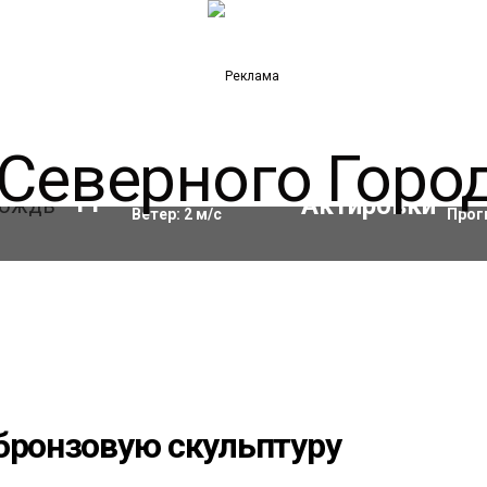
Влажность:
97
%
Акти
11
°C
Ветер:
2
м/с
Прог
бронзовую скульптуру