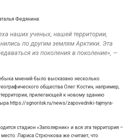
аталья Федянина:
еха наших ученых, нашей территории,
нились по другим землям Арктики. Эта
едаваться из поколения в поколение», —
цебыка мнений было высказано несколько.
географического общества Олег Костин, например,
 территории, прилегающей к новому зданию
https://sgnorilsk.ru/news/zapovedniki-tajmyra-
ходится стадион «Заполярник» и вся эта территория –
есто. Лариса Стрючкова же считает, что