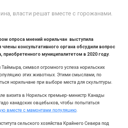
ина, власти решат вместе с горожанами.
ром опроса мнений норильчан выступила
я члены консультативного органа обсудили вопрос
, приобретенного муниципалитетом в 2020 году
.
 Таймыра, символ огромного успеха норильских
популяцию этих животных. Этими смыслами, по
ься норильчане при выборе места для скульптуры.
осле визита в Норильск премьер-министр Канады
тадо канадских овцебыков, чтобы попытаться
ую вместе с мамонтами популяцию
.
ститута сельского хозяйства Крайнего Севера под