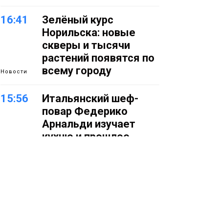
16:41
Зелёный курс
Норильска: новые
скверы и тысячи
растений появятся по
всему городу
Новости
15:56
Итальянский шеф-
повар Федерико
Арнальди изучает
кухню и прошлое
Норильска
Еда
15:11
Игрок ФК «Норильск»
Артём Антошкин
помог сборной России
взять золото в