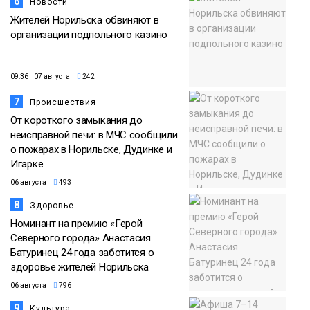
6
Новости
Жителей Норильска обвиняют в
организации подпольного казино
09:36 07 августа
242
7
Происшествия
От короткого замыкания до
неисправной печи: в МЧС сообщили
о пожарах в Норильске, Дудинке и
Игарке
06 августа
493
8
Здоровье
Номинант на премию «Герой
Северного города» Анастасия
Батуринец 24 года заботится о
здоровье жителей Норильска
06 августа
796
9
Культура