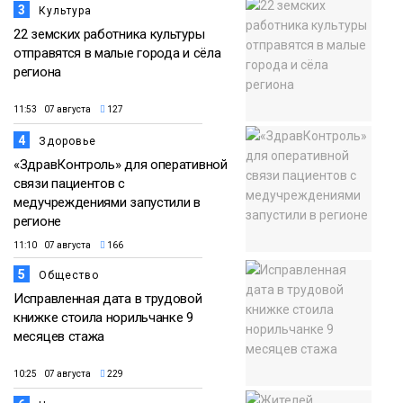
3
Культура
22 земских работника культуры
отправятся в малые города и сёла
региона
11:53 07 августа
127
4
Здоровье
«ЗдравКонтроль» для оперативной
связи пациентов с
медучреждениями запустили в
регионе
11:10 07 августа
166
5
Общество
Исправленная дата в трудовой
книжке стоила норильчанке 9
месяцев стажа
10:25 07 августа
229