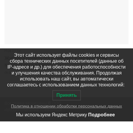
Новости
Этот сайт использует файлы cookies и сервисы
Жителей Норильска обвиняют в организации
сбора технических данных посетителей (данные об
подпольного казино
IP-адресе и др.) для обеспечения работоспособности
и улучшения качества обслуживания. Продолжая
09:36 07 августа
242
использовать наш сайт, вы автоматически
соглашаетесь с использованием данных технологий:
Принять
Все права защищены © ООО
Политика в отношении обработки персональных данных
«Медиакомпания «Северный
Мы используем Яндекс Метрику
Подробнее
город». 18+