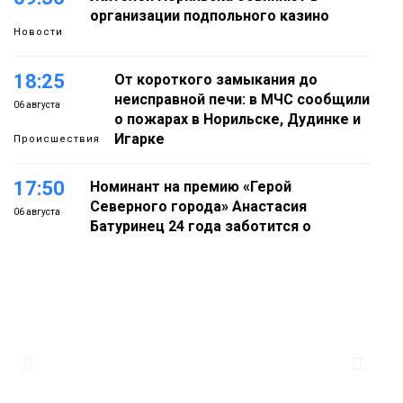
организации подпольного казино
Новости
18:25
От короткого замыкания до
неисправной печи: в МЧС сообщили
06 августа
о пожарах в Норильске, Дудинке и
Игарке
Происшествия
17:50
Номинант на премию «Герой
Северного города» Анастасия
06 августа
Батуринец 24 года заботится о
здоровье жителей Норильска
Здоровье
17:21
Афиша 7–14 августа
06 августа
Культура
16:39
Фонд «Наш Норильск» запускает