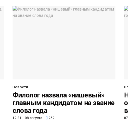
Новости
Н
Филолог назвала «нишевый»
Н
главным кандидатом на звание
о
слова года
в
12:31 08 августа
252
07