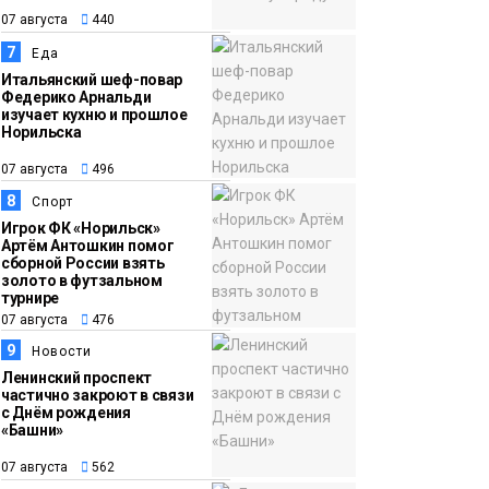
07 августа
440
7
Еда
Итальянский шеф-повар
Федерико Арнальди
изучает кухню и прошлое
Норильска
07 августа
496
8
Спорт
Игрок ФК «Норильск»
Артём Антошкин помог
сборной России взять
золото в футзальном
турнире
07 августа
476
9
Новости
Ленинский проспект
частично закроют в связи
с Днём рождения
«Башни»
07 августа
562