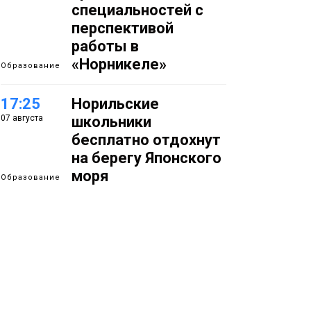
специальностей с
перспективой
работы в
«Норникеле»
Образование
17:25
Норильские
07 августа
школьники
бесплатно отдохнут
на берегу Японского
моря
Образование
16:41
Зелёный курс
07 августа
Норильска: новые
скверы и тысячи
растений появятся по
всему городу
Новости