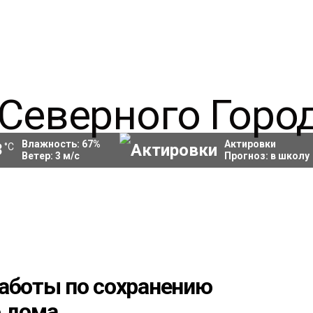
Влажность:
67
%
Актировки
3
°C
Ветер:
3
м/с
Прогноз:
в школу
работы по сохранению
о дома