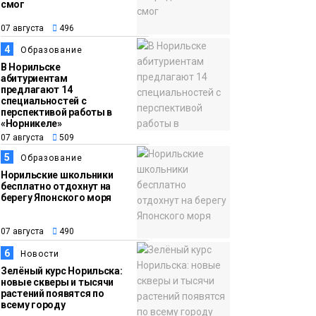
смог
13:59
«Домик Хоббитов» и
07 августа
496
07 августа
«Самолёт в облаках»
4
Образование
появятся в Кайеркане
Новости
В Норильске
абитуриентам
предлагают 14
специальностей с
перспективой работы в
«Норникеле»
07 августа
509
5
Образование
Норильские школьники
бесплатно отдохнут на
берегу Японского моря
07 августа
490
6
Новости
Зелёный курс Норильска:
новые скверы и тысячи
растений появятся по
всему городу