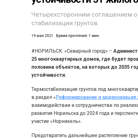
53)
Четырехсторонним соглашением оп
стабилизации грунтов.
558)
19 мая 2021
Время прочтения: 1 мин.
#НОРИЛЬСК. «Северный город» –
Админист
25 многоквартирных домов, где будет про
половина объектов, на которых до 2035 го
устойчивости.
Термостабилизация грунтов под многоквар
в раздел «
Реформирование и модернизация 
взаимодействии и сотрудничестве по реали
развития Норильска до 2024 года и перспект
участие «Норникель».
Предотвратить дальнейшее растепление гр