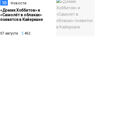
10
Новости
«Домик Хоббитов» и
«Самолёт в облаках»
появятся в Кайеркане
07 августа
462