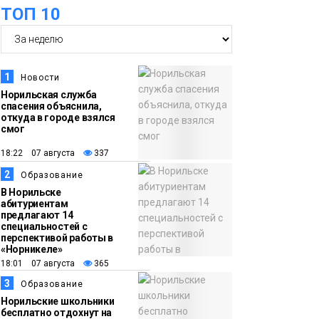
ТОП 10
футзальном турнире
Спорт
14:30
Ленинский проспект
частично закроют в
1
Новости
связи с Днём
Норильская служба
спасения объяснила,
рождения «Башни»
Новости
откуда в городе взялся
смог
13:59
«Домик Хоббитов» и
18:22 07 августа
337
«Самолёт в облаках»
2
Образование
появятся в Кайеркане
Новости
В Норильске
абитуриентам
предлагают 14
13:08
Предстоящие
специальностей с
перспективой работы в
выходные в
«Норникеле»
Норильске будут
18:01 07 августа
365
зябкими, пасмурными
3
Образование
и дождливыми
Норильские школьники
Новости
бесплатно отдохнут на