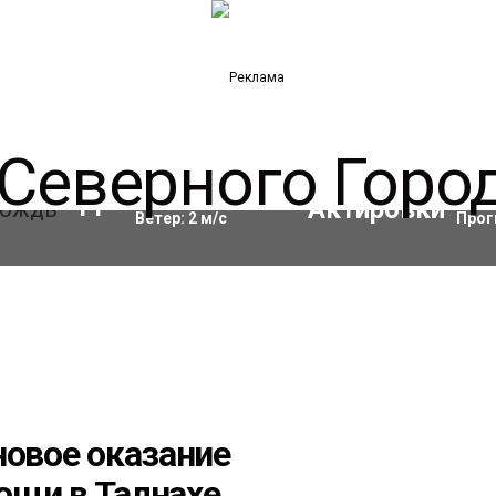
Влажность:
97
%
Акти
11
°C
Ветер:
2
м/с
Прог
новое оказание
ощи в Талнахе