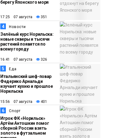
берегу Японского моря
12:32
Как в Норильске
помогают женщинам
17:25 07 августа
351
из исправительного
4
Новости
центра
Зелёный курс Норильска:
новые скверы и тысячи
адаптироваться к
растений появятся по
жизни
всему городу
Общество
16:41 07 августа
326
5
Еда
Итальянский шеф-повар
Федерико Арнальди
изучает кухню и прошлое
Норильска
15:56 07 августа
401
6
Спорт
Игрок ФК «Норильск»
Артём Антошкин помог
сборной России взять
золото в футзальном