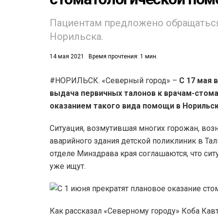
53)
Пациентам предложено обращаться
Норильска.
558)
14 мая 2021
Время прочтения: 1 мин.
#НОРИЛЬСК. «Северный город» –
С 17 мая 
выдача первичных талонов к врачам-стом
оказанием такого вида помощи в Норильск
Ситуация, возмутившая многих горожан, воз
аварийного здания детской поликлиник в Тал
отделе Минздрава края соглашаются, что сит
уже ищут.
Как рассказал «Северному городу» Коба Кавт