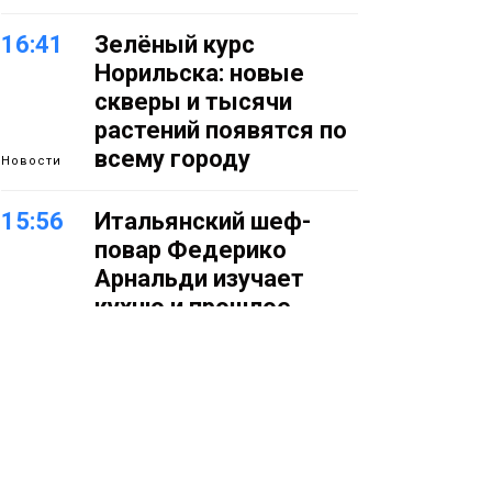
16:41
Зелёный курс
Норильска: новые
скверы и тысячи
растений появятся по
всему городу
Новости
15:56
Итальянский шеф-
повар Федерико
Арнальди изучает
кухню и прошлое
Норильска
Еда
15:11
Игрок ФК «Норильск»
Артём Антошкин
помог сборной России
взять золото в