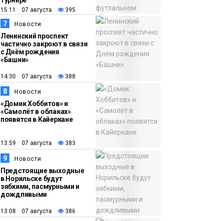
турнире
15:11 07 августа
395
7
Новости
Ленинский проспект
частично закроют в связи
с Днём рождения
«Башни»
14:30 07 августа
388
8
Новости
«Домик Хоббитов» и
«Самолёт в облаках»
появятся в Кайеркане
13:59 07 августа
383
9
Новости
Предстоящие выходные
в Норильске будут
зябкими, пасмурными и
дождливыми
13:08 07 августа
386