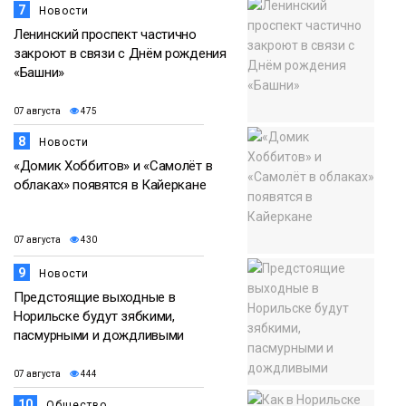
7
Новости
Ленинский проспект частично
закроют в связи с Днём рождения
«Башни»
07 августа
475
8
Новости
«Домик Хоббитов» и «Самолёт в
облаках» появятся в Кайеркане
07 августа
430
9
Новости
Предстоящие выходные в
Норильске будут зябкими,
пасмурными и дождливыми
07 августа
444
10
Общество