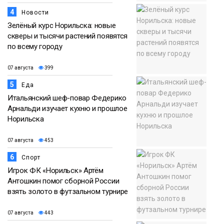
4
Новости
Зелёный курс Норильска: новые
скверы и тысячи растений появятся
по всему городу
07 августа
399
5
Еда
Итальянский шеф-повар Федерико
Арнальди изучает кухню и прошлое
Норильска
07 августа
453
6
Спорт
Игрок ФК «Норильск» Артём
Антошкин помог сборной России
взять золото в футзальном турнире
07 августа
443