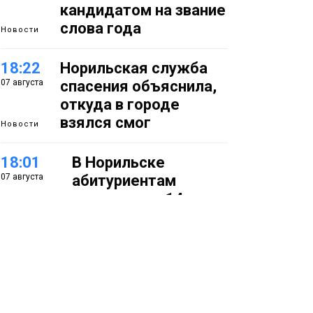
кандидатом на звание
слова года
Новости
18:22
Норильская служба
07 августа
спасения объяснила,
откуда в городе
взялся смог
Новости
18:01
В Норильске
07 августа
абитуриентам
предлагают 14
специальностей с
перспективой
работы в
«Норникеле»
Образование
17:25
Норильские