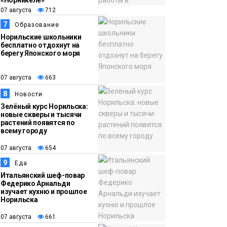
«Норникеле»
07 августа
712
7
Образование
Норильские школьники
бесплатно отдохнут на
берегу Японского моря
07 августа
663
8
Новости
Зелёный курс Норильска:
новые скверы и тысячи
растений появятся по
всему городу
07 августа
654
9
Еда
Итальянский шеф-повар
Федерико Арнальди
изучает кухню и прошлое
Норильска
07 августа
661