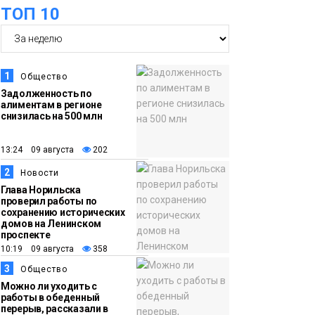
ТОП 10
07 августа
школьники
бесплатно отдохнут
на берегу Японского
моря
Образование
1
Общество
Задолженность по
алиментам в регионе
16:41
Зелёный курс
снизилась на 500 млн
07 августа
Норильска: новые
скверы и тысячи
13:24 09 августа
202
растений появятся по
2
Новости
всему городу
Новости
Глава Норильска
проверил работы по
сохранению исторических
15:56
Итальянский шеф-
домов на Ленинском
проспекте
07 августа
повар Федерико
10:19 09 августа
358
Арнальди изучает
3
Общество
кухню и прошлое
Можно ли уходить с
Норильска
работы в обеденный
Еда
перерыв, рассказали в