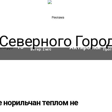
Влажность:
68
%
Акти
13
°C
Ветер:
2
м/с
Прог
норильчан теплом не