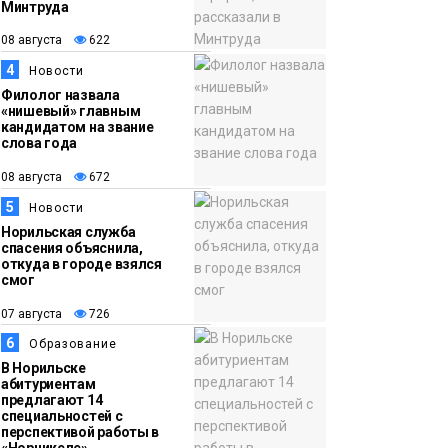
Минтруда
15:11
Игрок ФК «Норильск»
08 августа
622
07 августа
Артём Антошкин
4
Новости
помог сборной России
Филолог назвала
взять золото в
«нишевый» главным
кандидатом на звание
футзальном турнире
Спорт
слова года
08 августа
672
5
Новости
Норильская служба
спасения объяснила,
откуда в городе взялся
смог
07 августа
726
6
Образование
В Норильске
абитуриентам
предлагают 14
специальностей с
перспективой работы в